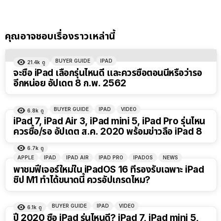
คุณอาจชอบเรื่องราวเหล่านี้
BUYER GUIDE
IPAD
21.4k
ดู
จะซื้อ iPad เลือกรุ่นไหนดี และควรซื้อตอนนี้หรือว่ารอ
อีกหน่อย อัปเดต 8 ก.พ. 2562
BUYER GUIDE
IPAD
VIDEO
6.8k
ดู
iPad 7, iPad Air 3, iPad mini 5, iPad Pro รุ่นไหน
ควรซื้อ/รอ อัปเดต ส.ค. 2020 พร้อมข่าวลือ iPad 8
6.7k
ดู
APPLE
IPAD
IPAD AIR
IPAD PRO
IPADOS
NEWS
พาชมฟีเจอร์ใหม่ใน iPadOS 16 ที่รองรับเฉพาะ iPad
ชิป M1 ทำได้ขนาดนี้ ควรอัปเกรดไหม?
BUYER GUIDE
IPAD
VIDEO
6.1k
ดู
ปี 2020 ซื้อ iPad รุ่นไหนดี? iPad 7, iPad mini 5,