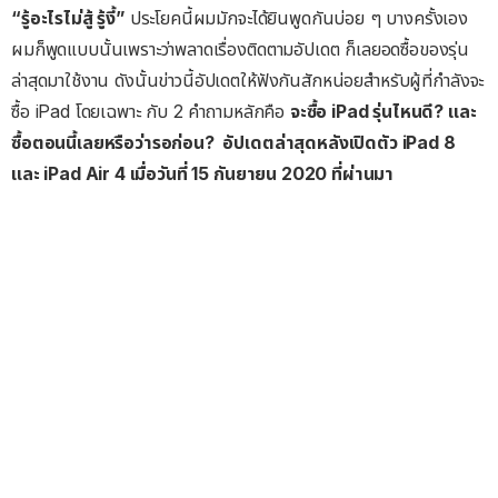
“รู้อะไรไม่สู้ รู้งี้”
ประโยคนี้ผมมักจะได้ยินพูดกันบ่อย ๆ บางครั้งเอง
ผมก็พูดแบบนั้นเพราะว่าพลาดเรื่องติดตามอัปเดต ก็เลยอดซื้อของรุ่น
ล่าสุดมาใช้งาน ดังนั้นข่าวนี้อัปเดตให้ฟังกันสักหน่อยสำหรับผู้ที่กำลังจะ
ซื้อ iPad โดยเฉพาะ กับ 2 คำถามหลักคือ
จะซื้อ iPad รุ่นไหนดี? และ
ซื้อตอนนี้เลยหรือว่ารอก่อน?
อัปเดตล่าสุดหลังเปิดตัว iPad 8
และ iPad Air 4 เมื่อวันที่ 15 กันยายน 2020 ที่ผ่านมา