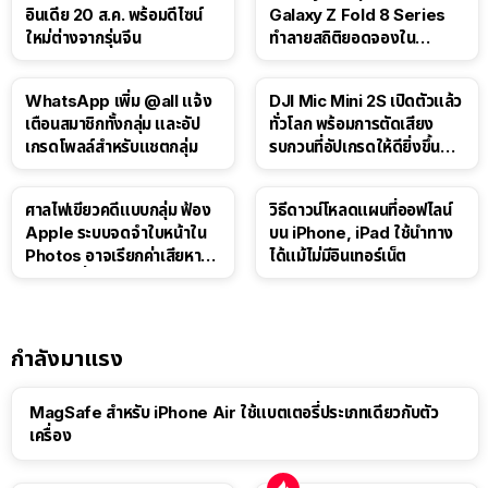
อินเดีย 20 ส.ค. พร้อมดีไซน์
Galaxy Z Fold 8 Series
ใหม่ต่างจากรุ่นจีน
ทำลายสถิติยอดจองใน
เกาหลีใต้
WhatsApp เพิ่ม @all แจ้ง
DJI Mic Mini 2S เปิดตัวแล้ว
เตือนสมาชิกทั้งกลุ่ม และอัป
ทั่วโลก พร้อมการตัดเสียง
เกรดโพลล์สำหรับแชตกลุ่ม
รบกวนที่อัปเกรดให้ดียิ่งขึ้น
ด้วย AI
ศาลไฟเขียวคดีแบบกลุ่ม ฟ้อง
วิธีดาวน์โหลดแผนที่ออฟไลน์
Apple ระบบจดจำใบหน้าใน
บน iPhone, iPad ใช้นำทาง
Photos อาจเรียกค่าเสียหาย
ได้แม้ไม่มีอินเทอร์เน็ต
กว่า 3 หมื่นล้านดอลลาร์
กำลังมาแรง
MagSafe สำหรับ iPhone Air ใช้แบตเตอรี่ประเภทเดียวกับตัว
เครื่อง