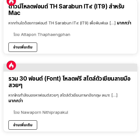
ดาวน์โหลดฟอนต์ TH Sarabun IT๙ (IT9) สำหรับ
Mac
มากกว่า
หากท่านใดต้องการฟอนต์ TH Sarabun IT๙ (IT9) เพื่อพิมพ์แล […]
โดย
Attapon Thaphaengphan
อ่านเพิ่มเติม
รวม 30 ฟอนต์ (Font) โหลดฟรี สไตล์ตัวเขียนลายมือ
สวยๆ
หากใครกำลังมองหาฟอนต์สวยๆ สไตล์ตัวเขียนภาษาอังกฤษ เหมาะ […]
มากกว่า
โดย
Nawaporn Nithiprapakul
อ่านเพิ่มเติม