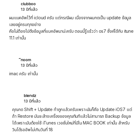
clubboo
13 ปีที่แล้ว
ผมแบคอัพไว้ที่ icloud ครับ แต่กรณีผม เนื่องจากผมกดเป็น update ข้อมูล
เลยอยู่ครบทุกอย่าง
คือไม่ต้องไปดึงข้อมูลที่แบคอัพมาน่ะครับ ตอนนี้รู้แร้วว่า os7 ซิ้งค์ได้กับ itune
11.1 เท่านั้น
ืnoom
13 ปีที่แล้ว
imac ครับ เท่านั้น
blendz
13 ปีที่แล้ว
คุณกด Shift + Update ทำถูกแล้วครับเพราะมันก็คือ Update iOS7 แต่
ถ้า Restore มันจะล้างเครื่องของคุณทันทีแล้วไม่สามารถ Backup ข้อมูล
ได้เพราะมันต้องใช้ iTunes เวอชั่นใหม่ที่มีใน MAC BOOK เท่านั้น สำหรับ
วินโด้รออัพไม่เกินวันที่ 18