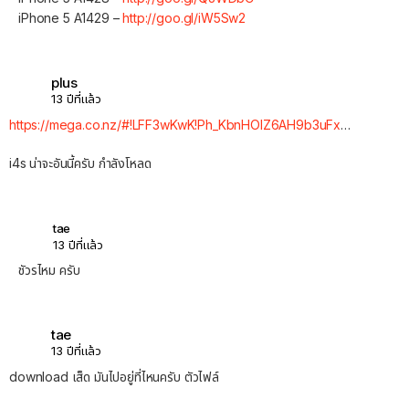
iPhone 5 A1429 –
http://goo.gl/iW5Sw2
plus
13 ปีที่แล้ว
https://mega.co.nz/#!LFF3wKwK!Ph_KbnHOlZ6AH9b3uFx
…
i4s น่าจะอันนี้ครับ กำลังโหลด
tae
13 ปีที่แล้ว
ชัวรไหม ครับ
tae
13 ปีที่แล้ว
download เส็ด มันไปอยู่ที่ไหนครับ ตัวไฟล์