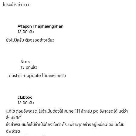
ใครมีบ้างอ่าาาาาา
Attapon Thaphaengphan
13 ปีที่แล้ว
ยังไม่มีครับ ต้องรออย่างเดียว
Nuss
13 ปีที่แล้ว
กดshift + update ได้เลยหรอครับ
clubboo
13 ปีที่แล้ว
แก้ไข ตอนอัพเดรต ไม่จำเป็นต้องใช้ itune 11.1 สำหรับ pc อัพเดรตได้ แต่ว่า
ซิ้งค์ไม่ได้
ซึ่งสำหรับผมก้อไม่จำเป็นต้องซิ้งค์อะไร เพราะทุกอย่างอยู่เหมือนเดิม แค่มัน
อัพเดรต