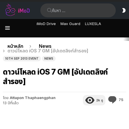
ค้นหา:
ส
ผิ
iMoD Drive
Max Guard
LUXESLA
เมนู
เรื่อง
คุณอยู่ที่นี่:
หน้าหลัก
News
ดาวน์โหลด iOS 7 GM [อัปเดตลิงก์สำรอง]
ล่าสุด
10TH SEP 2013 EVENT
NEWS
ดาวน์โหลด iOS 7 GM [อัปเดตลิงก์
สำรอง]
โดย
Attapon Thaphaengphan
คว
75
2k
ดู
13 ปีที่แล้ว
คิด
เห็