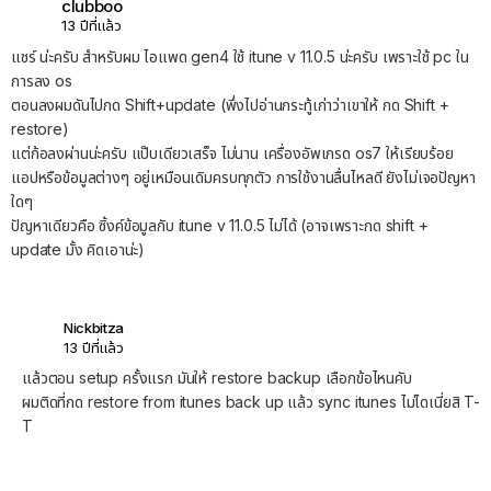
clubboo
13 ปีที่แล้ว
แชร์ น่ะครับ สำหรับผม ไอแพด gen4 ใช้ itune v 11.0.5 น่ะครับ เพราะใช้ pc ใน
การลง os
ตอนลงผมดันไปกด Shift+update (พึ่งไปอ่านกระทู้เก่าว่าเขาให้ กด Shift +
restore)
แต่ก้อลงผ่านน่ะครับ แป๊บเดียวเสร็จ ไม่นาน เครื่องอัพเกรด os7 ให้เรียบร้อย
แอปหรือข้อมูลต่างๆ อยู่เหมือนเดิมครบทุกตัว การใช้งานลื่นไหลดี ยังไม่เจอปัญหา
ใดๆ
ปัญหาเดียวคือ ซิ้งค์ข้อมูลกับ itune v 11.0.5 ไม่ได้ (อาจเพราะกด shift +
update มั้ง คิดเอาน่ะ)
Nickbitza
13 ปีที่แล้ว
แล้วตอน setup ครั้งแรก มันให้ restore backup เลือกข้อไหนคับ
ผมติดที่กด restore from itunes back up แล้ว sync itunes ไม่ไดเนี่ยสิ T-
T