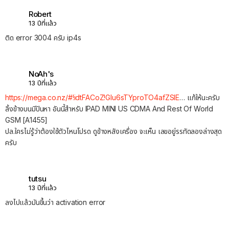
Robert
13 ปีที่แล้ว
ติด error 3004 ครับ ip4s
NoAh's
13 ปีที่แล้ว
https://mega.co.nz/#!idtFACoZ!GIu6sTYproTO4afZSIE
… แก้ให้นะครับ
ลิ้งข้างบนมีปันหา อันนี้สำหรับ IPAD MINI US CDMA And Rest Of World
GSM [A1455]
ปล.ใครไม่รู้ว่าต้องใช้ตัวไหนโปรด ดูข้างหลังเครื่อง จะเห็น เลขอยู่รรทัดลองล่างสุด
ครับ
tutsu
13 ปีที่แล้ว
ลงไปแล้วมันขึ้นว่า activation error