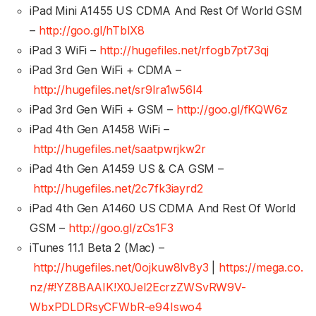
iPad Mini A1455 US CDMA And Rest Of World GSM
–
http://goo.gl/hTblX8
iPad 3 WiFi –
http://hugefiles.net/rfogb7pt73qj
iPad 3rd Gen WiFi + CDMA –
http://hugefiles.net/sr9lra1w56l4
iPad 3rd Gen WiFi + GSM –
http://goo.gl/fKQW6z
iPad 4th Gen A1458 WiFi –
http://hugefiles.net/saatpwrjkw2r
iPad 4th Gen A1459 US & CA GSM –
http://hugefiles.net/2c7fk3iayrd2
iPad 4th Gen A1460 US CDMA And Rest Of World
GSM –
http://goo.gl/zCs1F3
iTunes 11.1 Beta 2 (Mac) –
http://hugefiles.net/0ojkuw8lv8y3
|
https://mega.co.
nz/#!YZ8BAAIK!X0Jel2EcrzZWSvRW9V-
WbxPDLDRsyCFWbR-e94Iswo4