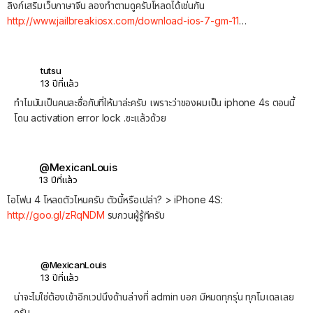
ลิงก์เสริมเว็บภาษาจีน ลองทำตามดูครับโหลดได้เช่นกัน
http://www.jailbreakiosx.com/download-ios-7-gm-11
…
tutsu
13 ปีที่แล้ว
ทำไมมันเป็นคนละชื่อกับที่ให้มาล่ะครับ เพราะว่าของผมเป็น iphone 4s ตอนนี้
โดน activation error lock .ซะแล้วด้วย
@MexicanLouis
13 ปีที่แล้ว
ไอโฟน 4 โหลดตัวไหนครับ ตัวนี้หรือเปล่า? > iPhone 4S:
http://goo.gl/zRqNDM
รบกวนผู้รู้ทีครับ
@MexicanLouis
13 ปีที่แล้ว
น่าจะไม่ใช่ต้องเข้าอีกเวปนึงด้านล่างที่ admin บอก มีหมดทุกรุ่น ทุกโมเดลเลย
ครับ