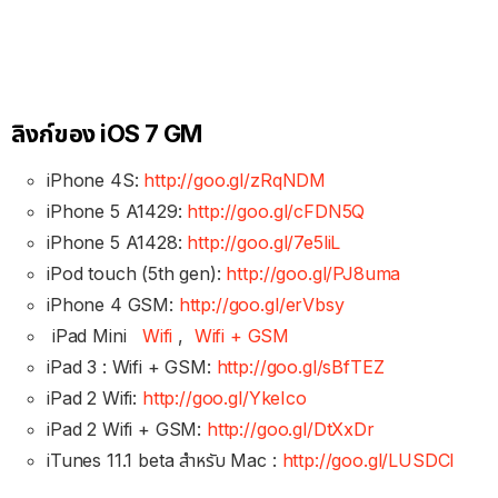
ลิงก์ของ iOS 7 GM
iPhone 4S:
http://goo.gl/zRqNDM
iPhone 5 A1429:
http://goo.gl/cFDN5Q
iPhone 5 A1428:
http://goo.gl/7e5liL
iPod touch (5th gen):
http://goo.gl/PJ8uma
iPhone 4 GSM:
http://goo.gl/erVbsy
iPad Mini
Wifi
,
Wifi + GSM
iPad 3 : Wifi + GSM:
http://goo.gl/sBfTEZ
iPad 2 Wifi:
http://goo.gl/YkeIco
iPad 2 Wifi + GSM:
http://goo.gl/DtXxDr
iTunes 11.1 beta สำหรับ Mac :
http://goo.gl/LUSDCI