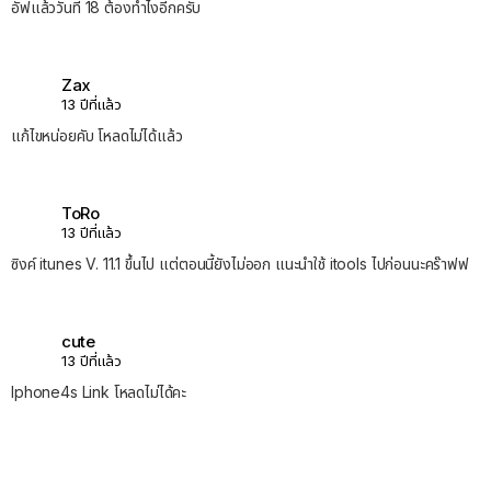
อัฟแล้ววันที่ 18 ต้องทำไงอีกครับ
Zax
13 ปีที่แล้ว
แก้ไขหน่อยคับ โหลดไม่ได้แล้ว
ToRo
13 ปีที่แล้ว
ซิงค์ itunes V. 11.1 ขึ้นไป แต่ตอนนี้ยังไม่ออก แนะนำใช้ itools ไปก่อนนะคร๊าฟฟ
cute
13 ปีที่แล้ว
Iphone4s Link โหลดไม่ได้คะ