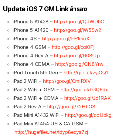
Update iOS 7 GM Link สำรอง
iPhone 5 A1428 –
http://goo.gl/QJWDbC
iPhone 5 A1429 –
http://goo.gl/iW5Sw2
iPhone 4S –
http://goo.gl/FE1moX
iPhone 4 GSM –
http://goo.gl/coi0Pj
iPhone 4 Rev A –
http://goo.gl/R08Cgx
iPhone 4 CDMA –
http://goo.gl/QN8Yrw
iPod Touch 5th Gen –
http://goo.gl/vyjOQ1
iPad 2 WiFi –
http://goo.gl/CmIRXV
iPad 2 WiFi + GSM –
http://goo.gl/hGQEdx
iPad 2 WiFi + CDMA –
http://goo.gl/Jd1RAK
iPad 2 Rev A –
http://goo.gl/72HbO8
iPad Mini A1432 WiFi –
http://goo.gl/qoUdkg
iPad Mini A1454 US & CA GSM –
http://hugefiles.net/tdyp8edys7zj