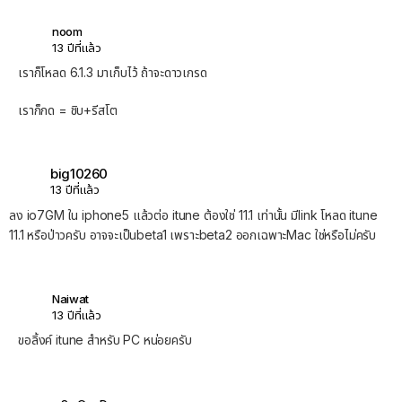
noom
13 ปีที่แล้ว
เราก็โหลด 6.1.3 มาเก็บไว้ ถ้าจะดาวเกรด
เราก็กด = ชิบ+รีสโต
big10260
13 ปีที่แล้ว
ลง io7GM ใน iphone5 แล้วต่อ itune ต้องใช่ 11.1 เท่านั้น มีlink โหลด itune
11.1 หรือป่าวครับ อาจจะเป็นbeta1 เพราะbeta2 ออกเฉพาะMac ใช่หรือไม่ครับ
Naiwat
13 ปีที่แล้ว
ขอลิ้งค์ itune สำหรับ PC หน่อยครับ