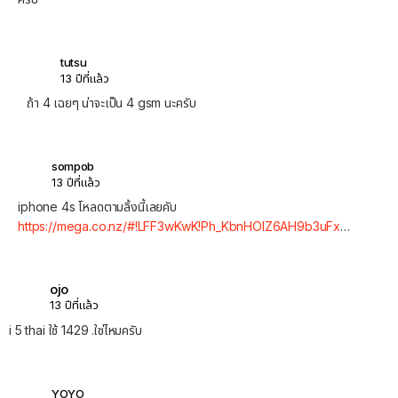
tutsu
13 ปีที่แล้ว
ถ้า 4 เฉยๆ น่าจะเป็น 4 gsm นะครับ
sompob
13 ปีที่แล้ว
iphone 4s โหลดตามลิ้งนี้เลยคับ
https://mega.co.nz/#!LFF3wKwK!Ph_KbnHOlZ6AH9b3uFx
…
ojo
13 ปีที่แล้ว
i 5 thai ใช้ 1429 .ใช่ไหมครับ
YOYO