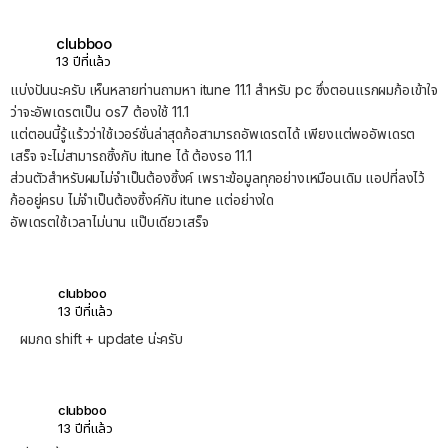
clubboo
13 ปีที่แล้ว
แบ่งปันนะครับ เห็นหลายท่านถามหา itune 11.1 สำหรับ pc ซึ่งตอนแรกผมก้อเข้าใจ
ว่าจะอัพเดรตเป็น os7 ต้องใช้ 11.1
แต่ตอนนี้รู้แร้วว่าใช้เวอร์ชั่นล่าสุดก้อสามารถอัพเดรตได้ เพียงแต่พออัพเดรต
เสร็จ จะไม่สามารถซิ้งกับ itune ได้ ต้องรอ 11.1
ส่วนตัวสำหรับผมไม่จำเป็นต้องซิ้งค์ เพราะข้อมูลทุกอย่างเหมือนเดิม แอปที่ลงไว้
ก้ออยู่ครบ ไม่จำเป็นต้องซิ้งค์กับ itune แต่อย่างใด
อัพเดรตใช้เวลาไม่นาน แป๊บเดียวเสร็จ
clubboo
13 ปีที่แล้ว
ผมกด shift + update น่ะครับ
clubboo
13 ปีที่แล้ว