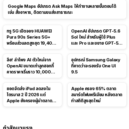
Google Maps อัปเกรด Ask Maps ให้ทำงานหลายขั้นตอนได้
เช่น สั่งอาหาร, ติดตามขนส่งสาธารณะ
ทรู 5G เปิดจอง HUAWEI
OpenAI อัปเกรด GPT-5.6
Pura 90s Series 5G+
Sol ใหม่ สำหรับผู้ใช้ Plus
พร้อมส่วนลดสูงสุด 19,400
และ Pro และขยาย GPT-5.6
บาท
Luna ให้ผู้ใช้ฟรี
ลือ! ลำโพง AI ตัวใหม่จาก
อุปกรณ์ Samsung Galaxy
OpenAI ขนาดเท่าลูกฮอกกี้
ที่คาดว่าจะรองรับ One UI
คาดราคาเริ่มราว 10,000
9.5
บาท
ยอดจัดส่ง iPad ลดลงใน
Apple ครอง 65% ตลาด
ไตรมาส 2 ปี 2026 แต่
สมาร์ตโฟนพรีเมียม หลังตลาด
Apple ยังครองผู้นำตลาด
ทำสถิติสูงสุดใหม่
แท็บเล็ต
กำลังมาแรง