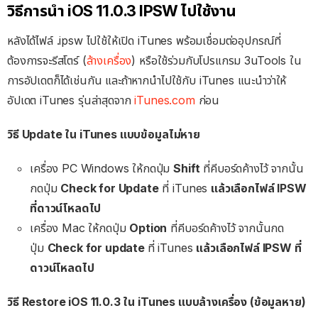
วิธีการนำ iOS 11.0.3 IPSW ไปใช้งาน
หลังได้ไฟล์ .ipsw ไปใช้ให้เปิด
iTunes
พร้อมเชื่อมต่ออุปกรณ์ที่
ต้องการจะรีสโตร์ (
ล้างเครื่อง
) หรือใช้ร่วมกับโปรแกรม
3uTools
ใน
การอัปเดตก็ได้เช่นกัน และถ้า
หาก
นำไปใช้กับ iTunes แนะนำว่าให้
อัป
เดต iTunes รุ่นล่าสุดจาก
iTunes.com
ก่อน
วิธี Update ใน iTunes แบบข้อมูลไม่หาย
เครื่อง PC Windows ให้กดปุ่ม
Shift
ที่คีบอร์ดค้างไว้ จากนั้น
กดปุ่ม
Check for Update
ที่ iTunes
แล้วเลือกไฟล์ IPSW
ที่ดาวน์โหลดไป
เครื่อง Mac ให้กดปุ่ม
Option
ที่คีบอร์ดค้างไว้ จากนั้นกด
ปุ่ม
Check for update
ที่ iTunes
แล้วเลือกไฟล์ IPSW ที่
ดาวน์โหลดไป
วิธี Restore iOS 11.0.3 ใน iTunes แบบล้างเครื่อง
(ข้อมูลหาย)