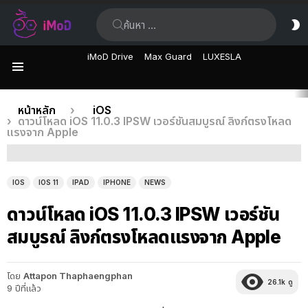
ค้นหา:
ส
ผิ
iMoD Drive
Max Guard
LUXESLA
เมนู
เรื่อง
คุณอยู่ที่นี่:
หน้าหลัก
iOS
ดาวน์โหลด iOS 11.0.3 IPSW เวอร์ชันสมบูรณ์ ลิงก์ตรงโหลด
ล่าสุด
แรงจาก Apple
IOS
IOS 11
IPAD
IPHONE
NEWS
ดาวน์โหลด iOS 11.0.3 IPSW เวอร์ชัน
สมบูรณ์ ลิงก์ตรงโหลดแรงจาก Apple
โดย
Attapon Thaphaengphan
26.1k
ดู
9 ปีที่แล้ว