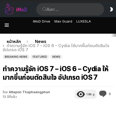
ค้นหา:
ส
ผิ
iMoD Drive
Max Guard
LUXESLA
เมนู
เรื่อง
คุณอยู่ที่นี่:
หน้าหลัก
News
ทำความรู้จัก iOS 7 – iOS 6 – Cydia ให้มากขึ้นก่อนตัดสินใจ
ล่าสุด
อัปเกรด iOS 7
BREAKING NEWS
FEATURED
NEWS
ทำความรู้จัก iOS 7 – iOS 6 – Cydia ให้
มากขึ้นก่อนตัดสินใจ อัปเกรด iOS 7
โดย
Attapon Thaphaengphan
คว
3
1.8k
ดู
13 ปีที่แล้ว
คิด
เห็