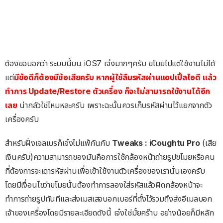
ต้องขอบอกว่า ระบบนี้บน iOS7 เจ๋งมากๆครับ ขโมยไปแต่ใช้งานไม่ได้
แต่
มีข้อดีก็ต้องมีข้อเสียครับ หากผู้ใช้ลืมรหัสผ่านแอปเปิ้ลไอดี แล้ว
ทำการ Update/Restore ตัวเครื่อง ก็จะไม่สามารถใช้งานได้อีก
เลย
น่ากลัวใช่ไหมหละครับ เพราะฉะนั้นควรเก็บรหัสผ่านไว้แยกจากตัว
เครื่องครับ
สำหรับฝั่งเจลเบรก็เจ๋งไม่แพ้กันกับ
Tweaks : iCoughtu Pro
(เสีย
เงินครับ)ความสามารถของมันคือการใช้กล้องหน้าถ่ายรูปขโมยหรือคน
ที่ต้องการจะเดารหัสผ่านเพื่อเข้าใช้งานตัวเครื่องของเรานั่นเองครับ
โดยมีเงื่อนไขว่าขโมยนั้นต้องทำการลองใส่รหัสแล้วผิดกล้องหน้าจะ
ทำการถ่ายรูปทันทีและส่งเมสเสจบอกเบอร์ที่ตั้งไว้รวมถึงส่งอีเมลบอก
เจ้าของเครื่องโดยมีรายละเอียดดังนี้ เจ๋งใช่มั้ยคร๊าบ อย่างน้อยก็มีหลัก