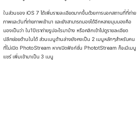
ในส่วนของ iOS 7 ได้เพิ่มรายละเอียดมากขึ้นด้วยการบอกสถานที่ที่ถ่าย
ภาพและวันที่ถ่ายภาพเข้ามา และยังสามารถมองได้อีกหลายมุมมองคือ
มองเป็นว่า ใน1ปีเราถ่ายรูปอะไรมาบ้าง หรือคลิกเข้าไปดูรายละเอียด
ปลีกย่อยด้านในได้ ส่วนเมนูด้านล่างยังคงเป็น 2 เมนูหลักๆสำหรับคน
ที่ไม่เปิด PhotoStream หากเปิดฟังก์ชั่น PhototStream ก็จะมีเมนู
แชร์ เพิ่มเข้ามาเป็น 3 เมนู