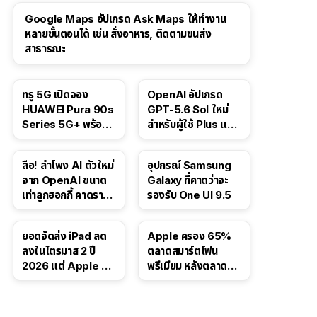
Google Maps อัปเกรด Ask Maps ให้ทำงาน
หลายขั้นตอนได้ เช่น สั่งอาหาร, ติดตามขนส่ง
สาธารณะ
ทรู 5G เปิดจอง
OpenAI อัปเกรด
HUAWEI Pura 90s
GPT-5.6 Sol ใหม่
Series 5G+ พร้อม
สำหรับผู้ใช้ Plus และ
ส่วนลดสูงสุด 19,400
Pro และขยาย GPT-
บาท
5.6 Luna ให้ผู้ใช้ฟรี
ลือ! ลำโพง AI ตัวใหม่
อุปกรณ์ Samsung
จาก OpenAI ขนาด
Galaxy ที่คาดว่าจะ
เท่าลูกฮอกกี้ คาดราคา
รองรับ One UI 9.5
เริ่มราว 10,000 บาท
ยอดจัดส่ง iPad ลด
Apple ครอง 65%
ลงในไตรมาส 2 ปี
ตลาดสมาร์ตโฟน
2026 แต่ Apple ยัง
พรีเมียม หลังตลาดทำ
ครองผู้นำตลาด
สถิติสูงสุดใหม่
แท็บเล็ต