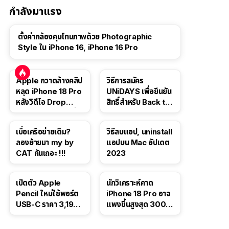
กำลังมาแรง
ตั้งค่ากล้องคุมโทนภาพด้วย Photographic
Style ใน iPhone 16, iPhone 16 Pro
Apple กวาดล้างคลิป
วิธีการสมัคร
หลุด iPhone 18 Pro
UNiDAYS เพื่อยืนยัน
หลังวิดีโอ Drop
สิทธิ์สำหรับ Back to
Test ปลิวหายจากสื่อ
School 2565
โซเชียล
เบื่อเครือข่ายเดิม?
วิธีลบแอป, uninstall
ลองย้ายมา my by
แอปบน Mac อัปเดต
CAT กันเถอะ !!!
2023
เปิดตัว Apple
นักวิเคราะห์คาด
Pencil ใหม่ใช้พอร์ต
iPhone 18 Pro อาจ
USB-C ราคา 3,190
แพงขึ้นสูงสุด 300
บาท ขาย พ.ย. 2023
ดอลลาร์ เริ่มต้นแตะ
นี้
1,399 ดอลลาร์