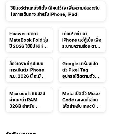
วิธีแชร์ตำแหน่งที่ตั้ง ให้คนไว้ใจ เพิ่มความปลอดภัย
ในการเดินทาง สำหรับ iPhone, iPad
Huawei เปิดตัว
เตือน! อย่าเอา
MateBook Fold รุ่น
iPhone แช่ตู้เย็น เพื่อ
ปี 2026 ใช้ชิป Kirin
ระบายความร้อน ตาม
X90 Plus
คำแนะนำใน TikTok
สื่อวิเคราะห์ รูปแบบ
Google เตรียมเปิด
การเปิดตัว iPhone
ตัว Pixel Tag
ก.ย. 2026 นี้ จะมี
อุปกรณ์ติดตามตัว
“ชีวิตชีวา” มากขึ้น
ราคาเดียวกับ AirTag
Microsoft แอบลบ
Meta เปิดตัว Muse
คำแนะนำ RAM
Code เอเจนต์เขียน
32GB สำหรับ
โค้ดสำหรับ macOS
Windows 11 ออก
และ Linux
จากเว็บตัวเอง