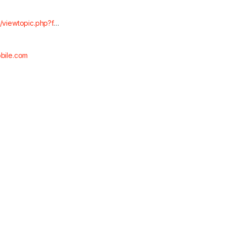
/viewtopic.php?f
…
obile.com