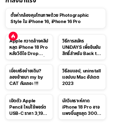
กำลังมาแรง
ตั้งค่ากล้องคุมโทนภาพด้วย Photographic
Style ใน iPhone 16, iPhone 16 Pro
Apple กวาดล้างคลิป
วิธีการสมัคร
หลุด iPhone 18 Pro
UNiDAYS เพื่อยืนยัน
หลังวิดีโอ Drop
สิทธิ์สำหรับ Back to
Test ปลิวหายจากสื่อ
School 2565
โซเชียล
เบื่อเครือข่ายเดิม?
วิธีลบแอป, uninstall
ลองย้ายมา my by
แอปบน Mac อัปเดต
CAT กันเถอะ !!!
2023
เปิดตัว Apple
นักวิเคราะห์คาด
Pencil ใหม่ใช้พอร์ต
iPhone 18 Pro อาจ
USB-C ราคา 3,190
แพงขึ้นสูงสุด 300
บาท ขาย พ.ย. 2023
ดอลลาร์ เริ่มต้นแตะ
นี้
1,399 ดอลลาร์