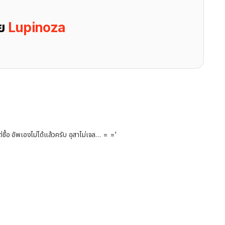
ดย
Lupinoza
่ซื้อ อัพเองไม่ได้แล้วครับ อุสาไม่เจล… = ='