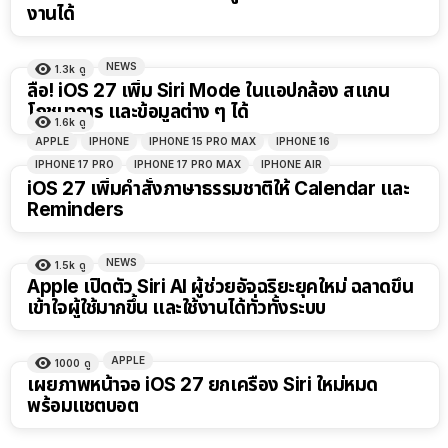
งานได้
NEWS
1.3k
ดู
ลือ! iOS 27 เพิ่ม Siri Mode ในแอปกล้อง สแกน
โภชนาการ และข้อมูลต่าง ๆ ได้
1.6k
ดู
APPLE
IPHONE
IPHONE 15 PRO MAX
IPHONE 16
IPHONE 17 PRO
IPHONE 17 PRO MAX
IPHONE AIR
iOS 27 เพิ่มคำสั่งภาษาธรรมชาติให้ Calendar และ
Reminders
NEWS
1.5k
ดู
Apple เปิดตัว Siri AI ผู้ช่วยอัจฉริยะยุคใหม่ ฉลาดขึ้น
เข้าใจผู้ใช้มากขึ้น และใช้งานได้ทั่วทั้งระบบ
APPLE
1000
ดู
เผยภาพหน้าจอ iOS 27 ยกเครื่อง Siri ใหม่หมด
พร้อมแชตบอต