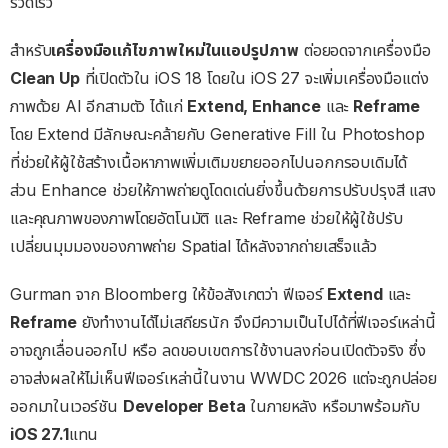
รวดเร็ว
สำหรับ
เครื่องมือแก้ไขภาพใหม่ในแอปรูปภาพ
ต่อยอดจากเครื่องมือ
Clean Up
ที่เปิดตัวใน iOS 18 โดยใน iOS 27 จะเพิ่มเครื่องมือแต่ง
ภาพด้วย AI อีกสามตัว ได้แก่
Extend, Enhance
และ
Reframe
โดย Extend มีลักษณะคล้ายกับ Generative Fill ใน Photoshop
ที่ช่วยให้ผู้ใช้สร้างเนื้อหาภาพเพิ่มเติมขยายออกไปนอกกรอบเดิมได้
ส่วน Enhance ช่วยให้ภาพถ่ายดูโดดเด่นยิ่งขึ้นด้วยการปรับปรุงสี แสง
และคุณภาพของภาพโดยอัตโนมัติ และ Reframe ช่วยให้ผู้ใช้ปรับ
เปลี่ยนมุมมองของภาพถ่าย Spatial ได้หลังจากถ่ายเสร็จแล้ว
Gurman จาก Bloomberg ให้ข้อสังเกตว่า ฟีเจอร์
Extend
และ
Reframe
ยังทำงานได้ไม่เสถียรนัก จึงมีความเป็นไปได้ที่ฟีเจอร์เหล่านี้
อาจถูกเลื่อนออกไป หรือ ลดขอบเขตการใช้งานลงก่อนเปิดตัวจริง ซึ่ง
อาจส่งผลให้ไม่เห็นฟีเจอร์เหล่านี้ในงาน WWDC 2026 แต่จะถูกปล่อย
ออกมาในเวอร์ชัน
Developer Beta
ในภายหลัง หรือมาพร้อมกับ
iOS 27.1
แทน