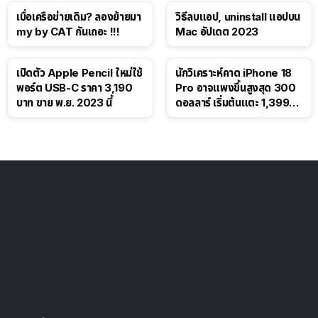
เบื่อเครือข่ายเดิม? ลองย้ายมา
วิธีลบแอป, uninstall แอปบน
my by CAT กันเถอะ !!!
Mac อัปเดต 2023
เปิดตัว Apple Pencil ใหม่ใช้
นักวิเคราะห์คาด iPhone 18
พอร์ต USB-C ราคา 3,190
Pro อาจแพงขึ้นสูงสุด 300
บาท ขาย พ.ย. 2023 นี้
ดอลลาร์ เริ่มต้นแตะ 1,399
ดอลลาร์