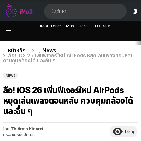
ค้นหา:
ส
ผิ
iMoD Drive
Max Guard
LUXESLA
เมนู
เรื่อง
คุณอยู่ที่นี่:
หน้าหลัก
News
ลือ! iOS 26 เพิ่มฟีเจอร์ใหม่ AirPods หยุดเล่นเพลงตอนหลับ
ล่าสุด
ควบคุมกล้องได้ และอื่น ๆ
NEWS
ลือ! iOS 26 เพิ่มฟีเจอร์ใหม่ AirPods
หยุดเล่นเพลงตอนหลับ ควบคุมกล้องได้
และอื่น ๆ
โดย
Thitirath Kinaret
1.4k
ดู
ประมาณหนึ่งปีที่แล้ว