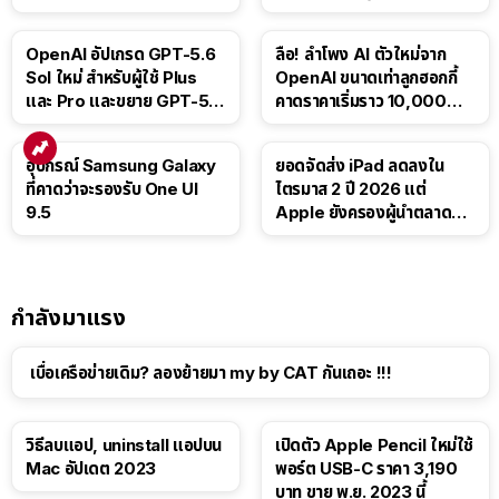
ติดตามขนส่งสาธารณะ
บาท
OpenAI อัปเกรด GPT-5.6
ลือ! ลำโพง AI ตัวใหม่จาก
Sol ใหม่ สำหรับผู้ใช้ Plus
OpenAI ขนาดเท่าลูกฮอกกี้
และ Pro และขยาย GPT-5.6
คาดราคาเริ่มราว 10,000
Luna ให้ผู้ใช้ฟรี
บาท
อุปกรณ์ Samsung Galaxy
ยอดจัดส่ง iPad ลดลงใน
ที่คาดว่าจะรองรับ One UI
ไตรมาส 2 ปี 2026 แต่
9.5
Apple ยังครองผู้นำตลาด
แท็บเล็ต
กำลังมาแรง
เบื่อเครือข่ายเดิม? ลองย้ายมา my by CAT กันเถอะ !!!
วิธีลบแอป, uninstall แอปบน
เปิดตัว Apple Pencil ใหม่ใช้
Mac อัปเดต 2023
พอร์ต USB-C ราคา 3,190
บาท ขาย พ.ย. 2023 นี้