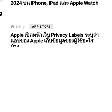
2024 บน iPhone, iPad และ Apple Watch
ร
g
1.4k
ดู
APP STORE
Apple เปิดหน้าเว็บ Privacy Labels ระบุว่า
แอปของ Apple เก็บข้อมูลของผู้ใช้อะไร
บ้าง
41.4k
ดู
HOW TO
IOS
IOS 14
IPAD
IPADOS
IPHONE
ด
อัปเดตเป็น iOS 14 และ iPadOS 14 แล้ว
ต้องตั้งค่าจุดไหนบ้าง