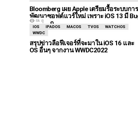
Bloomberg เผย Apple เตรียมรื้อระบบกา
พัฒนาซอฟต์แวร์ใหม่ เพราะ iOS 13 มี Bu
6k
ดู
เยอะมาก
IOS
IPADOS
MACOS
TVOS
WATCHOS
WWDC
สรุปข่าวลือฟีเจอร์ที่จะมาใน iOS 16 และ
OS อื่นๆ จากงาน WWDC2022
1.7k
ดู
NEWS
86% ของ iPhone รุ่นที่เปิดตัวใน 4 ปี ได้ติ
ตั้งเป็น iOS 14 แล้ว