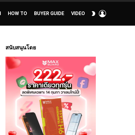
เข้า
สลับ
H
HOW TO
BUYER GUIDE
VIDEO
สู่
ผิว
ระบบ
40:16
สนับสนุนโดย