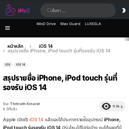
ค้นหา:
ส
ผิ
iMoD Drive
Max Guard
LUXESLA
เมนู
เรื่อง
คุณอยู่ที่นี่:
หน้าหลัก
iOS 14
สรุปรายชื่อ iPhone, iPod touch รุ่นที่รองรับ iOS 14
ล่าสุด
IOS
IOS 14
สรุปรายชื่อ iPhone, iPod touch รุ่นที่
รองรับ iOS 14
โดย
Thitirath Kinaret
11.3k
ดู
6 ปีที่แล้ว
Apple เปิดตัว
iOS 14
แล้วและได้ประกาศรายช่ีออุปกรณ์
iPhone,
iPod touch รุ่นรองรับ iOS 14
มีรุ่นไหนได้ไปต่อบ้าง ชมได้แลยที่นี่