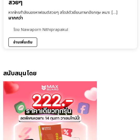
สวยๆ
หากใครกำลังมองหาฟอนต์สวยๆ สไตล์ตัวเขียนภาษาอังกฤษ เหมาะ […]
มากกว่า
โดย
Nawaporn Nithiprapakul
อ่านเพิ่มเติม
สนับสนุนโดย