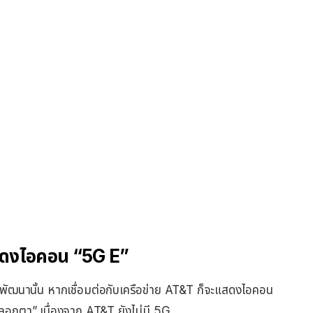
สดงไอคอน “5G E”
กพัฒนานั้น หากเชื่อมต่อกับเครือข่าย AT&T ก็จะแสดงไอคอน
อกตา” เนื่องจาก AT&T ยังไม่มี 5G