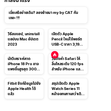
กำลังมาแรง
เบื่อเครือข่ายเดิม? ลองย้ายมา my by CAT กัน
เถอะ !!!
วิธีลบแอป, uninstall
เปิดตัว Apple
แอปบน Mac อัปเดต
Pencil ใหม่ใช้พอร์ต
2023
USB-C ราคา 3,190
บาท ขาย พ.ย. 2023
นี้
นักวิเคราะห์คาด
วิธีตั้งค่า Safari ให้
iPhone 18 Pro อาจ
ลื่นไหลระดับ 120 fps
แพงขึ้นสูงสุด 300
สำหรับ iPhone และ
ดอลลาร์ เริ่มต้นแตะ
iPad
1,399 ดอลลาร์
Fitbit ซิงก์ข้อมูลไปยัง
สรุปเปิดตัว Apple
Apple Health ได้
Watch Series 11
แล้ว
หน้าจอทนทานกว่าเดิม
2 เท่า เน้นฟีเจอร์
สุขภาพ