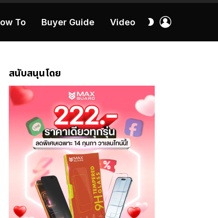
เข้า
สลับ
ow To
Buyer Guide
Video
สู่
ผิว
ระบบ
40:16
สนับสนุนโดย