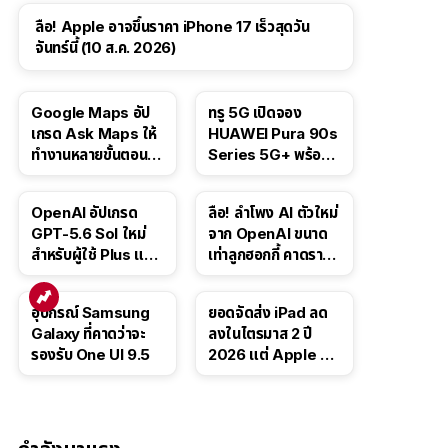
ลือ! Apple อาจขึ้นราคา iPhone 17 เร็วสุดวัน
จันทร์นี้ (10 ส.ค. 2026)
Google Maps อัป
ทรู 5G เปิดจอง
เกรด Ask Maps ให้
HUAWEI Pura 90s
ทำงานหลายขั้นตอนได้
Series 5G+ พร้อม
เช่น สั่งอาหาร,
ส่วนลดสูงสุด 19,400
ติดตามขนส่ง
บาท
OpenAI อัปเกรด
ลือ! ลำโพง AI ตัวใหม่
สาธารณะ
GPT-5.6 Sol ใหม่
จาก OpenAI ขนาด
สำหรับผู้ใช้ Plus และ
เท่าลูกฮอกกี้ คาดราคา
Pro และขยาย GPT-
เริ่มราว 10,000 บาท
5.6 Luna ให้ผู้ใช้ฟรี
อุปกรณ์ Samsung
ยอดจัดส่ง iPad ลด
Galaxy ที่คาดว่าจะ
ลงในไตรมาส 2 ปี
รองรับ One UI 9.5
2026 แต่ Apple ยัง
ครองผู้นำตลาด
แท็บเล็ต