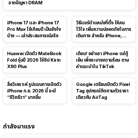
จากปัญหา DRAM
41:47
iPhone 17 และ iPhone 17
วิธีแชร์ตำแหน่งที่ตั้ง ให้คน
Pro Max ใช้เกือบปี เป็นยังไง
ไว้ใจ เพิ่มความปลอดภัยในการ
บ้าง — เล่าประสบการณ์จริง
เดินทาง สำหรับ iPhone,
iPad
Huawei เปิดตัว MateBook
เตือน! อย่าเอา iPhone แช่ตู้
Fold รุ่นปี 2026 ใช้ชิป Kirin
เย็น เพื่อระบายความร้อน ตาม
X90 Plus
คำแนะนำใน TikTok
สื่อวิเคราะห์ รูปแบบการเปิดตัว
Google เตรียมเปิดตัว Pixel
iPhone ก.ย. 2026 นี้ จะมี
Tag อุปกรณ์ติดตามตัวราคา
“ชีวิตชีวา” มากขึ้น
เดียวกับ AirTag
กำลังมาแรง