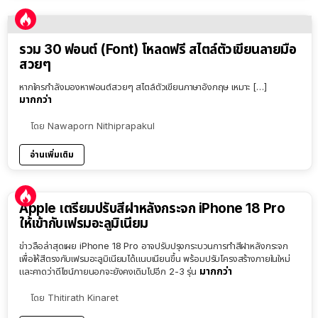
รวม 30 ฟอนต์ (Font) โหลดฟรี สไตล์ตัวเขียนลายมือ
สวยๆ
หากใครกำลังมองหาฟอนต์สวยๆ สไตล์ตัวเขียนภาษาอังกฤษ เหมาะ […]
มากกว่า
โดย
Nawaporn Nithiprapakul
อ่านเพิ่มเติม
Apple เตรียมปรับสีฝาหลังกระจก iPhone 18 Pro
ให้เข้ากับเฟรมอะลูมิเนียม
ข่าวลือล่าสุดเผย iPhone 18 Pro อาจปรับปรุงกระบวนการทำสีฝาหลังกระจก
เพื่อให้สีตรงกับเฟรมอะลูมิเนียมได้แนบเนียนขึ้น พร้อมปรับโครงสร้างภายในใหม่
มากกว่า
และคาดว่าดีไซน์ภายนอกจะยังคงเดิมไปอีก 2-3 รุ่น
โดย
Thitirath Kinaret