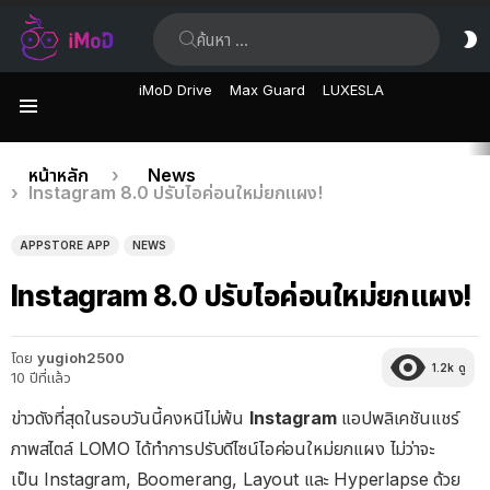
ค้นหา:
ส
ผิ
iMoD Drive
Max Guard
LUXESLA
เมนู
เรื่อง
คุณอยู่ที่นี่:
หน้าหลัก
News
Instagram 8.0 ปรับไอค่อนใหม่ยกแผง!
ล่าสุด
APPSTORE APP
NEWS
Instagram 8.0 ปรับไอค่อนใหม่ยกแผง!
โดย
yugioh2500
1.2k
ดู
10 ปีที่แล้ว
ข่าวดังที่สุดในรอบวันนี้คงหนีไม่พ้น
Instagram
แอปพลิเคชันแชร์
ภาพสไตล์ LOMO ได้ทำการปรับดีไซน์ไอค่อนใหม่ยกแผง ไม่ว่าจะ
เป็น Instagram, Boomerang, Layout และ Hyperlapse ด้วย