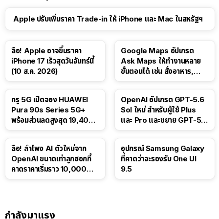
Apple ปรับเพิ่มราคา Trade-in ให้ iPhone และ Mac ในสหรัฐฯ
ลือ! Apple อาจขึ้นราคา
Google Maps อัปเกรด
iPhone 17 เร็วสุดวันจันทร์นี้
Ask Maps ให้ทำงานหลาย
(10 ส.ค. 2026)
ขั้นตอนได้ เช่น สั่งอาหาร,
ติดตามขนส่งสาธารณะ
ทรู 5G เปิดจอง HUAWEI
OpenAI อัปเกรด GPT-5.6
Pura 90s Series 5G+
Sol ใหม่ สำหรับผู้ใช้ Plus
พร้อมส่วนลดสูงสุด 19,400
และ Pro และขยาย GPT-5.6
บาท
Luna ให้ผู้ใช้ฟรี
ลือ! ลำโพง AI ตัวใหม่จาก
อุปกรณ์ Samsung Galaxy
OpenAI ขนาดเท่าลูกฮอกกี้
ที่คาดว่าจะรองรับ One UI
คาดราคาเริ่มราว 10,000
9.5
บาท
กำลังมาแรง