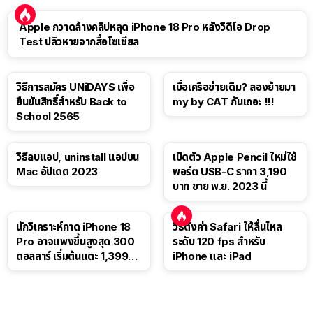
Apple กวาดล้างคลิปหลุด iPhone 18 Pro หลังวิดีโอ Drop
Test ปลิวหายจากสื่อโซเชียล
วิธีการสมัคร UNiDAYS เพื่อ
เบื่อเครือข่ายเดิม? ลองย้ายมา
ยืนยันสิทธิ์สำหรับ Back to
my by CAT กันเถอะ !!!
School 2565
วิธีลบแอป, uninstall แอปบน
เปิดตัว Apple Pencil ใหม่ใช้
Mac อัปเดต 2023
พอร์ต USB-C ราคา 3,190
บาท ขาย พ.ย. 2023 นี้
นักวิเคราะห์คาด iPhone 18
วิธีตั้งค่า Safari ให้ลื่นไหล
Pro อาจแพงขึ้นสูงสุด 300
ระดับ 120 fps สำหรับ
ดอลลาร์ เริ่มต้นแตะ 1,399
iPhone และ iPad
ดอลลาร์