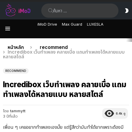
ค้นหา:
ส
ผิ
iMoD Drive
Max Guard
LUXESLA
เมนู
เรื่อง
คุณอยู่ที่นี่:
หน้าหลัก
recommend
Incredibox เว็บทำเพลง คลายเบื่อ แถมทำเพลงได้หลายแบบ
ล่าสุด
หลายสไตล์
RECOMMEND
Incredibox เว็บทำเพลง คลายเบื่อ แถม
ทำเพลงได้หลายแบบ หลายสไตล์
โดย
tammytt
6.4k
ดู
3 ปีที่แล้ว
เพื่อน ๆ เคยอยากทำเพลงเองมั้ย แต่รู้สึกว่ามันทำได้ยากเพราะต้องมี