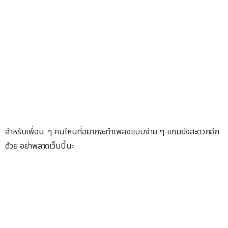
สำหรับเพื่อน ๆ คนไหนที่อยากจะทำเพลงแบบง่าย ๆ แถมยังสะดวกอีก
ด้วย อย่าพลาดเว็บนี้นะ