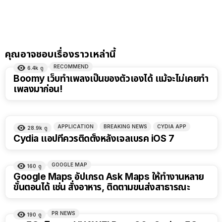
คุณอาจชอบเรื่องราวเหล่านี้
RECOMMEND
6.4k
ดู
Boomy เว็บทำเพลงเป็นของตัวเองได้ แม้จะไม่เคยทำ
เพลงมาก่อน!
APPLICATION
BREAKING NEWS
CYDIA APP
28.9k
ดู
Cydia แอปที่ควรติดตั้งหลังเจลเบรค iOS 7
GOOGLE MAP
160
ดู
Google Maps อัปเกรด Ask Maps ให้ทำงานหลาย
ขั้นตอนได้ เช่น สั่งอาหาร, ติดตามขนส่งสาธารณะ
PR NEWS
190
ดู