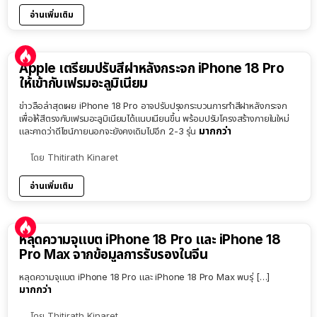
อ่านเพิ่มเติม
Apple เตรียมปรับสีฝาหลังกระจก iPhone 18 Pro
ให้เข้ากับเฟรมอะลูมิเนียม
ข่าวลือล่าสุดเผย iPhone 18 Pro อาจปรับปรุงกระบวนการทำสีฝาหลังกระจก
เพื่อให้สีตรงกับเฟรมอะลูมิเนียมได้แนบเนียนขึ้น พร้อมปรับโครงสร้างภายในใหม่
มากกว่า
และคาดว่าดีไซน์ภายนอกจะยังคงเดิมไปอีก 2-3 รุ่น
โดย
Thitirath Kinaret
อ่านเพิ่มเติม
หลุดความจุแบต iPhone 18 Pro และ iPhone 18
Pro Max จากข้อมูลการรับรองในจีน
หลุดความจุแบต iPhone 18 Pro และ iPhone 18 Pro Max พบรุ่ […]
มากกว่า
โดย
Thitirath Kinaret