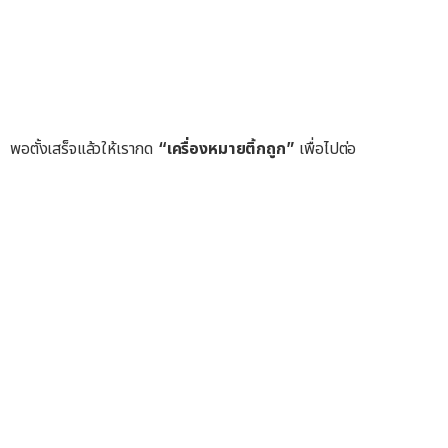
พอตั้งเสร็จแล้วให้เรากด
“เครื่องหมายติ้กถูก”
เพื่อไปต่อ