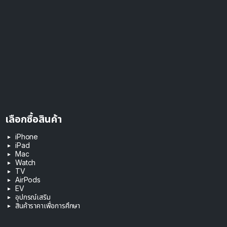
เลือกซื้อสินค้า
iPhone
iPad
Mac
Watch
TV
AirPods
EV
อุปกรณ์เสริม
สินค้าราคาเพื่อการศึกษา