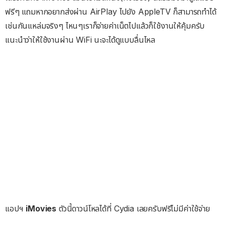
ฟรีๆ แถมหากอยากส่งผ่าน AirPlay ไปยัง AppleTV ก็สามารถทำได้
เช่นกันแหล่มจริงๆ ไหนๆเราก็จ่ายค่าเน็ตไปแล้วก็ใช้งานให้คุ้มครับ
แนะนำว่าให้ใช้งานผ่าน WiFi นะจะได้ดูแบบลื่นไหล
แอปฯ
iMovies
ตัวนี้ดาวน์โหลได้ที่ Cydia เลยครับฟรีไม่มีค่าใช้จ่าย