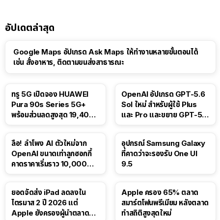
อัปเดตล่าสุด
Google Maps อัปเกรด Ask Maps ให้ทำงานหลายขั้นตอนได้
เช่น สั่งอาหาร, ติดตามขนส่งสาธารณะ
ทรู 5G เปิดจอง HUAWEI
OpenAI อัปเกรด GPT-5.6
Pura 90s Series 5G+
Sol ใหม่ สำหรับผู้ใช้ Plus
พร้อมส่วนลดสูงสุด 19,400
และ Pro และขยาย GPT-5.6
บาท
Luna ให้ผู้ใช้ฟรี
ลือ! ลำโพง AI ตัวใหม่จาก
อุปกรณ์ Samsung Galaxy
OpenAI ขนาดเท่าลูกฮอกกี้
ที่คาดว่าจะรองรับ One UI
คาดราคาเริ่มราว 10,000
9.5
บาท
ยอดจัดส่ง iPad ลดลงใน
Apple ครอง 65% ตลาด
ไตรมาส 2 ปี 2026 แต่
สมาร์ตโฟนพรีเมียม หลังตลาด
Apple ยังครองผู้นำตลาด
ทำสถิติสูงสุดใหม่