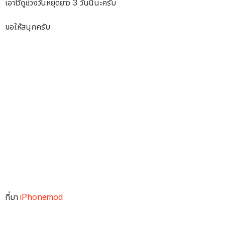
เอาไว้ดูช่วงวันหยุดยาว 3 วันนี้นะครับ
ขอให้สนุกครับ
ที่มา
iPhonemod