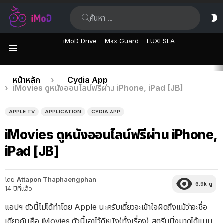
ค้นหา:
ส
ผิ
iMoD Drive
Max Guard
LUXESLA
เมนู
เรื่อง
คุณอยู่ที่นี่:
หน้าหลัก
Cydia App
iMovies ดูหนังออนไลน์ฟรีผ่าน iPhone, iPad [JB]
ล่าสุด
APPLE TV
APPLICATION
CYDIA APP
iMovies ดูหนังออนไลน์ฟรีผ่าน iPhone,
iPad [JB]
โดย
Attapon Thaphaengphan
6.9k
ดู
14 ปีที่แล้ว
แอปฯ ตัวนี้ไม่ได้ทำโดย Apple นะครับเดี๋ยวจะเข้าใจผิดถึงแม้ว่าจะชื่อ
เดียวกันคือ iMovies ตัวนี้เอาไว้ดีหนัง(ทั้งเรื่อง) สตรีมมิ่งมาดูได้แบบ