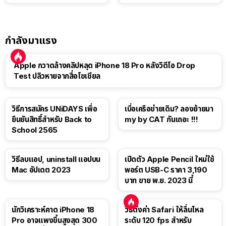
แท็บเล็ต
กำลังมาแรง
Apple กวาดล้างคลิปหลุด iPhone 18 Pro หลังวิดีโอ Drop
Test ปลิวหายจากสื่อโซเชียล
วิธีการสมัคร UNiDAYS เพื่อ
เบื่อเครือข่ายเดิม? ลองย้ายมา
ยืนยันสิทธิ์สำหรับ Back to
my by CAT กันเถอะ !!!
School 2565
วิธีลบแอป, uninstall แอปบน
เปิดตัว Apple Pencil ใหม่ใช้
Mac อัปเดต 2023
พอร์ต USB-C ราคา 3,190
บาท ขาย พ.ย. 2023 นี้
นักวิเคราะห์คาด iPhone 18
วิธีตั้งค่า Safari ให้ลื่นไหล
Pro อาจแพงขึ้นสูงสุด 300
ระดับ 120 fps สำหรับ