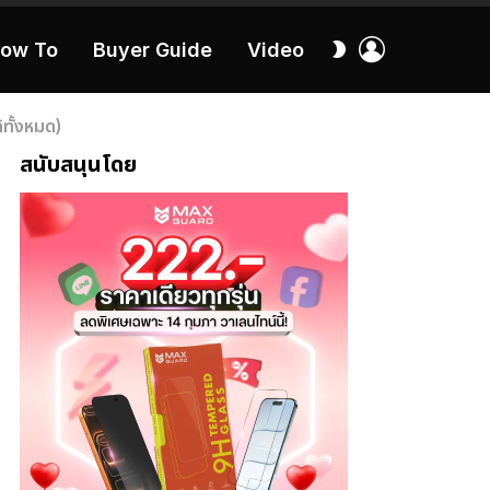
เข้า
สลับ
ow To
Buyer Guide
Video
สู่
ผิว
ระบบ
40:16
้ทั้งหมด)
สนับสนุนโดย