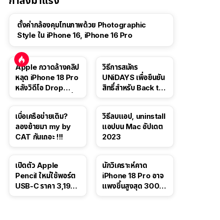
กำลังมาแรง
ตั้งค่ากล้องคุมโทนภาพด้วย Photographic
Style ใน iPhone 16, iPhone 16 Pro
Apple กวาดล้างคลิป
วิธีการสมัคร
หลุด iPhone 18 Pro
UNiDAYS เพื่อยืนยัน
หลังวิดีโอ Drop
สิทธิ์สำหรับ Back to
Test ปลิวหายจากสื่อ
School 2565
โซเชียล
เบื่อเครือข่ายเดิม?
วิธีลบแอป, uninstall
ลองย้ายมา my by
แอปบน Mac อัปเดต
CAT กันเถอะ !!!
2023
เปิดตัว Apple
นักวิเคราะห์คาด
Pencil ใหม่ใช้พอร์ต
iPhone 18 Pro อาจ
USB-C ราคา 3,190
แพงขึ้นสูงสุด 300
บาท ขาย พ.ย. 2023
ดอลลาร์ เริ่มต้นแตะ
นี้
1,399 ดอลลาร์