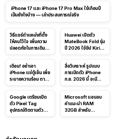
41:47
iPhone 17 และ iPhone 17 Pro Max ใช้เกือบปี
เป็นยังไงบ้าง — เล่าประสบการณ์จริง
วิธีแชร์ตำแหน่งที่ตั้ง
Huawei เปิดตัว
ให้คนไว้ใจ เพิ่มความ
MateBook Fold รุ่น
ปลอดภัยในการเดิน
ปี 2026 ใช้ชิป Kirin
ทาง สำหรับ iPhone,
X90 Plus
iPad
เตือน! อย่าเอา
สื่อวิเคราะห์ รูปแบบ
iPhone แช่ตู้เย็น เพื่อ
การเปิดตัว iPhone
ระบายความร้อน ตาม
ก.ย. 2026 นี้ จะมี
คำแนะนำใน TikTok
“ชีวิตชีวา” มากขึ้น
Google เตรียมเปิด
Microsoft แอบลบ
ตัว Pixel Tag
คำแนะนำ RAM
อุปกรณ์ติดตามตัว
32GB สำหรับ
ราคาเดียวกับ AirTag
Windows 11 ออก
จากเว็บตัวเอง