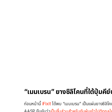
“เมมเบรน” ยางซิลิโคนที่ใต้ปุ่ม
ก่อนหน้านี้
iFixit
ได้พบ “เมมเบรน” เป็นแผ่นยางซิลิ
AASP ยืนยันว่า
เป็นชิ้นส่วนสำหรับกันฝุ่นเข้าไปติดกลไก