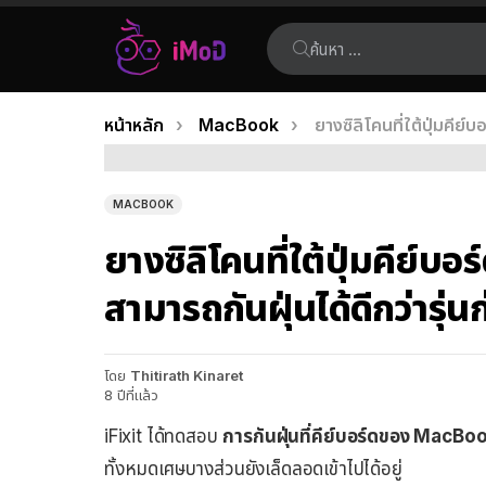
ค้นหา:
คุณอยู่ที่นี่:
หน้าหลัก
MacBook
ยางซิลิโคนที่ใต้ปุ่มคีย
เรื่อง
ล่าสุด
MACBOOK
ยางซิลิโคนที่ใต้ปุ่มคีย์
สามารถกันฝุ่นได้ดีกว่ารุ่น
โดย
Thitirath Kinaret
8 ปีที่แล้ว
iFixit ได้ทดสอบ
การกันฝุ่นที่คีย์บอร์ดของ MacB
ทั้งหมดเศษบางส่วนยังเล็ดลอดเข้าไปได้อยู่