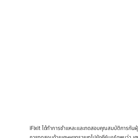
iFixit ได้ทำการชำแหละและทดสอบคุณสมบัติการกันฝุ่
การทดสอบด้วยเศษผงทรายเทไปยังคีย์บอร์ดพบว่า เศษผ