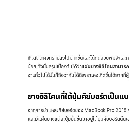
iFixit เทผงทรายลงไปมากขึ้นและได้ทดสอบพิมพ์และกดปุ
น้อย ดังนั้นสรุปเบื้องต้นได้ว่า
แผ่นยางซิลิโคนสามารถกั
งานทั่วไปได้นั้นก็ถือว่ากันได้ดีเพราะคงเกิดขึ้นได้ยากที่
ยางซิลิโคนที่ใต้ปุ่มคีย์บอร์ดเป็น
จากการชำแหละคีย์บอร์ดของ MacBook Pro 2018 พบว
และมีแผ่นยางแต่ละปุ่มยื่นขึ้นมาอยู่ใต้ปุ่มคีย์บอร์ดนั่นเ