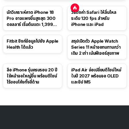
นักวิเคราะห์คาด iPhone 18
วิธีตั้งค่า Safari ให้ลื่นไหล
Pro อาจแพงขึ้นสูงสุด 300
ระดับ 120 fps สำหรับ
ดอลลาร์ เริ่มต้นแตะ 1,399
iPhone และ iPad
ดอลลาร์
Fitbit ซิงก์ข้อมูลไปยัง Apple
สรุปเปิดตัว Apple Watch
Health ได้แล้ว
Series 11 หน้าจอทนทานกว่า
เดิม 2 เท่า เน้นฟีเจอร์สุขภาพ
ลือ iPhone รุ่นครบรอบ 20 ปี
iPad Air จ่อเปลี่ยนดีไซน์ใหม่
ใช้หน้าจอใหญ่ขึ้น พร้อมดีไซน์
ในปี 2027 พร้อมจอ OLED
ไร้ขอบโค้งทั้งสี่ด้าน
และชิป M5