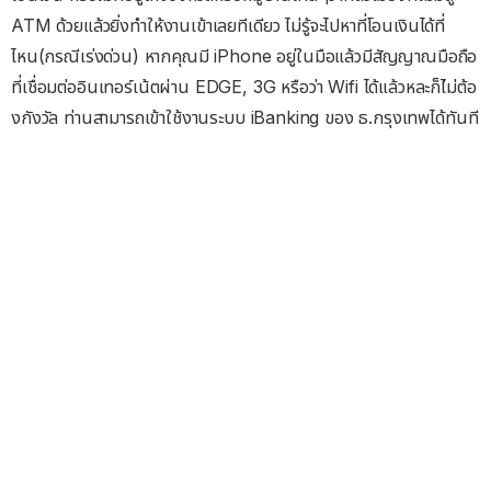
ATM ด้วยแล้วยิ่งทำให้งานเข้าเลยทีเดียว ไม่รู้จะไปหาที่โอนเงินได้ที่
ไหน(กรณีเร่งด่วน) หากคุณมี iPhone อยู่ในมือแล้วมีสัญญาณมือถือ
ที่เชื่อมต่ออินเทอร์เน้ตผ่าน EDGE, 3G หรือว่า Wifi ได้แล้วหละก็ไ่ม่ต้อ
งกังวัล ท่านสามารถเข้าใช้งานระบบ iBanking ของ ธ.กรุงเทพได้ทันที