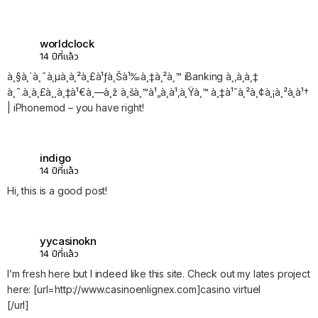
worldclock
14 ปีที่แล้ว
à¸§à¸´à¸˜à¸µà¸à¸²à¸£à¹ƒà¸Šà¹‰à¸‡à¸²à¸™ iBanking à¸‚à¸­à¸‡
à¸˜.à¸à¸£à¸¸à¸‡à¹€à¸—à¸ž à¸šà¸™à¹„à¸­à¹‚à¸Ÿà¸™ à¸‡à¹ˆà¸²à¸¢à¸¡à¸²à¸à¹†
| iPhonemod – you have right!
indigo
14 ปีที่แล้ว
Hi, this is a good post!
yycasinokn
14 ปีที่แล้ว
I’m fresh here but I indeed like this site. Check out my lates project
here: [url=http://www.casinoenlignex.com]casino virtuel
[/url]