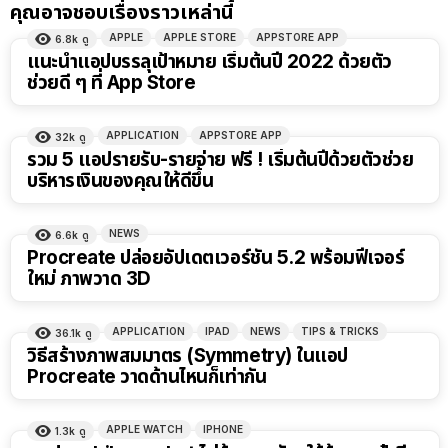
คุณอาจชอบเรื่องราวเหล่านี้
APPLE
APPLE STORE
APPSTORE APP
6.8k
ดู
แนะนำแอปบรรลุเป้าหมาย เริ่มต้นปี 2022 ด้วยตัว
ช่วยดี ๆ ที่ App Store
APPLICATION
APPSTORE APP
32k
ดู
รวม 5 แอปรายรับ-รายจ่าย ฟรี ! เริ่มต้นปีด้วยตัวช่วย
บริหารเงินของคุณให้ดีขึ้น
NEWS
6.6k
ดู
Procreate ปล่อยอัปเดตเวอร์ชัน 5.2 พร้อมฟีเจอร์
ใหม่ ภาพวาด 3D
APPLICATION
IPAD
NEWS
TIPS & TRICKS
36.1k
ดู
วิธีสร้างภาพสมมาตร (Symmetry) ในแอป
Procreate วาดด้านไหนก็เท่ากัน
APPLE WATCH
IPHONE
1.3k
ดู