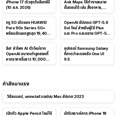
iPhone 17 เร็วสุดวันจันทร์นี้
Ask Maps ให้ทำงานหลาย
(10 ส.ค. 2026)
ขั้นตอนได้ เช่น สั่งอาหาร,
ติดตามขนส่งสาธารณะ
ทรู 5G เปิดจอง HUAWEI
OpenAI อัปเกรด GPT-5.6
Pura 90s Series 5G+
Sol ใหม่ สำหรับผู้ใช้ Plus
พร้อมส่วนลดสูงสุด 19,400
และ Pro และขยาย GPT-5.6
บาท
Luna ให้ผู้ใช้ฟรี
ลือ! ลำโพง AI ตัวใหม่จาก
อุปกรณ์ Samsung Galaxy
OpenAI ขนาดเท่าลูกฮอกกี้
ที่คาดว่าจะรองรับ One UI
คาดราคาเริ่มราว 10,000
9.5
บาท
กำลังมาแรง
วิธีลบแอป, uninstall แอปบน Mac อัปเดต 2023
เปิดตัว Apple Pencil ใหม่ใช้
นักวิเคราะห์คาด iPhone 18