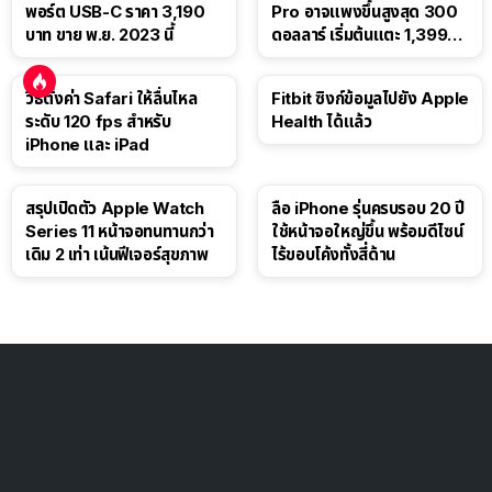
พอร์ต USB-C ราคา 3,190
Pro อาจแพงขึ้นสูงสุด 300
บาท ขาย พ.ย. 2023 นี้
ดอลลาร์ เริ่มต้นแตะ 1,399
ดอลลาร์
วิธีตั้งค่า Safari ให้ลื่นไหล
Fitbit ซิงก์ข้อมูลไปยัง Apple
ระดับ 120 fps สำหรับ
Health ได้แล้ว
iPhone และ iPad
สรุปเปิดตัว Apple Watch
ลือ iPhone รุ่นครบรอบ 20 ปี
Series 11 หน้าจอทนทานกว่า
ใช้หน้าจอใหญ่ขึ้น พร้อมดีไซน์
เดิม 2 เท่า เน้นฟีเจอร์สุขภาพ
ไร้ขอบโค้งทั้งสี่ด้าน