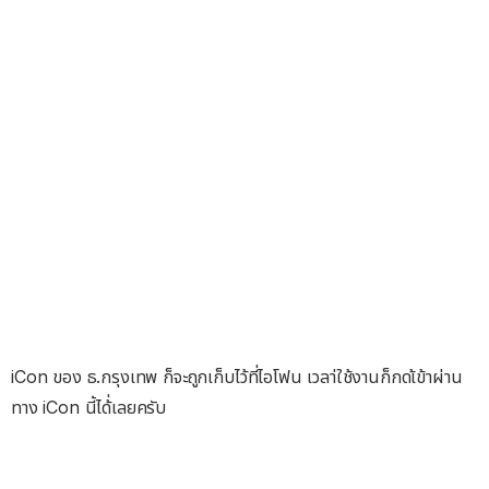
iCon ของ ธ.กรุงเทพ ก็จะถูกเก็บไว้ที่ไอโฟน เวลา่ใช้งานก็กดเ้ข้าผ่าน
ทาง iCon นี้ได้่เลยครับ