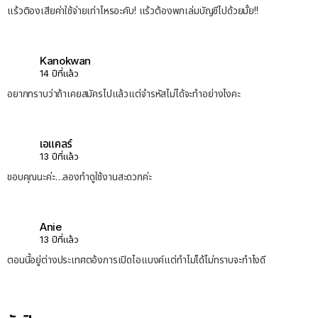
แร้วติองเสียค่าใช้จ่ายเท่าไหรอะคับ! แร้วต้องพกเล่มบัญชีไปด้วยมั้ย!!
Kanokwan
14 ปีที่แล้ว
อยากทราบว่าถ้าเคยสมัครไปแล้วแต่จำรหัสไม่ได้จะทำอย่างไงคะ
เอแคลร์
13 ปีที่แล้ว
ขอบคุณนะค่ะ…ลองทำดูใช้งานสะดวกค่ะ
Anie
13 ปีที่แล้ว
ตอนนี้อยู่ต่างประเทศตอ้งการเปิดไอแบงค์แต่ทำไม่ได้ไม่ทราบจะทำไงดี