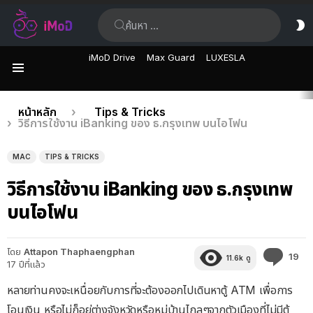
ค้นหา:
ส
ผิ
iMoD Drive
Max Guard
LUXESLA
เมนู
เรื่อง
คุณอยู่ที่นี่:
หน้าหลัก
Tips & Tricks
วิธีการใช้งาน iBanking ของ ธ.กรุงเทพ บนไอโฟน
ล่าสุด
MAC
TIPS & TRICKS
วิธีการใช้งาน iBanking ของ ธ.กรุงเทพ
บนไอโฟน
โดย
Attapon Thaphaengphan
คว
19
11.6k
ดู
17 ปีที่แล้ว
คิด
เห็
หลายท่านคงจะเหนื่อยกับการที่จะต้องออกไปเดินหาตู้ ATM เพื่อการ
โอนเงิน หรือไม่ก็อยู่ต่างจังหวัดหรือหมู่บ้านไกลๆจากตัวเมืองที่ไม่มีตู้