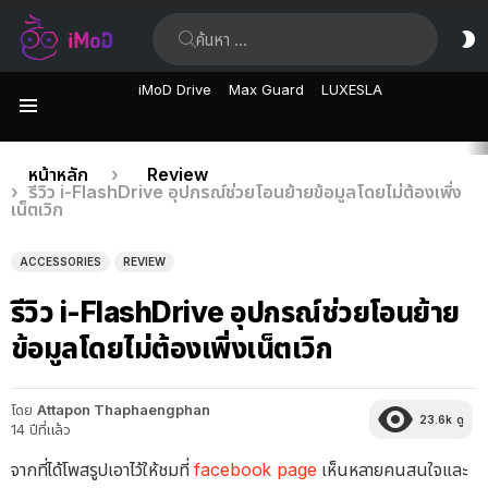
ค้นหา:
ส
ผิ
iMoD Drive
Max Guard
LUXESLA
เมนู
เรื่อง
คุณอยู่ที่นี่:
หน้าหลัก
Review
รีวิว i-FlashDrive อุปกรณ์ช่วยโอนย้ายข้อมูลโดยไม่ต้องเพิ่ง
ล่าสุด
เน็ตเวิก
ACCESSORIES
REVIEW
รีวิว i-FlashDrive อุปกรณ์ช่วยโอนย้าย
ข้อมูลโดยไม่ต้องเพิ่งเน็ตเวิก
โดย
Attapon Thaphaengphan
23.6k
ดู
14 ปีที่แล้ว
จากที่ได้โพสรูปเอาไว้ให้ชมที่
facebook page
เห็นหลายคนสนใจและ