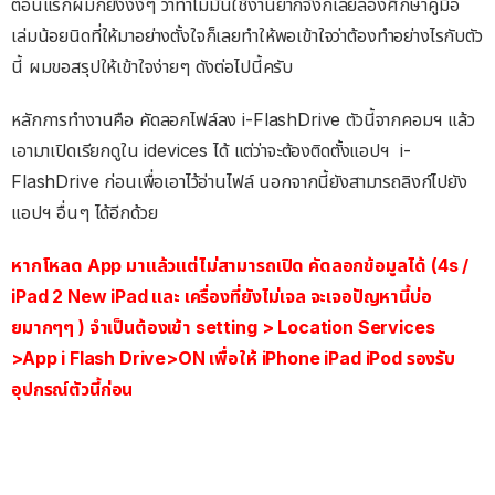
ตอนแรกผมก็ยังงงๆ ว่าทำไมมันใช้งานยากจังก็เลยลองศึกษาคู่มือ
เล่มน้อยนิดที่ให้มาอย่างตั้งใจก็เลยทำให้พอเข้าใจว่าต้องทำอย่างไรกับตัว
นี้ ผมขอสรุปให้เข้าใจง่ายๆ ดังต่อไปนี้ครับ
หลักการทำงานคือ คัดลอกไฟล์ลง i-FlashDrive ตัวนี้จากคอมฯ แล้ว
เอามาเปิดเรียกดูใน idevices ได้ แต่ว่าจะต้องติดตั้งแอปฯ i-
FlashDrive ก่อนเพื่อเอาไว้อ่านไฟล์ นอกจากนี้ยังสามารถลิงก์ไปยัง
แอปฯ อื่นๆ ได้อีกด้วย
หากโหลด App มาแล้วแต่ไม่สามารถเปิด คัดลอกข้อมูลได้ (4s /
iPad 2 New iPad และ เครื่องที่ยังไม่เจล จะเจอปัญหานี้บ่อ
ยมากๆๆ ) จำเป็นต้องเข้า setting > Location Services
>App i Flash Drive>ON เพื่อให้ iPhone iPad iPod
รองรับ
อุปกรณ์ตัวนี้ก่อน