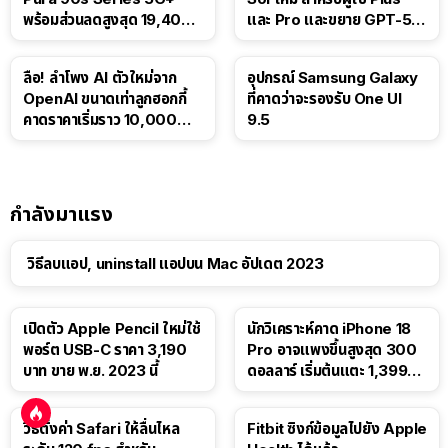
พร้อมส่วนลดสูงสุด 19,400
และ Pro และขยาย GPT-5.6
บาท
Luna ให้ผู้ใช้ฟรี
ลือ! ลำโพง AI ตัวใหม่จาก
อุปกรณ์ Samsung Galaxy
OpenAI ขนาดเท่าลูกฮอกกี้
ที่คาดว่าจะรองรับ One UI
คาดราคาเริ่มราว 10,000
9.5
บาท
กำลังมาแรง
วิธีลบแอป, uninstall แอปบน Mac อัปเดต 2023
เปิดตัว Apple Pencil ใหม่ใช้
นักวิเคราะห์คาด iPhone 18
พอร์ต USB-C ราคา 3,190
Pro อาจแพงขึ้นสูงสุด 300
บาท ขาย พ.ย. 2023 นี้
ดอลลาร์ เริ่มต้นแตะ 1,399
ดอลลาร์
วิธีตั้งค่า Safari ให้ลื่นไหล
Fitbit ซิงก์ข้อมูลไปยัง Apple