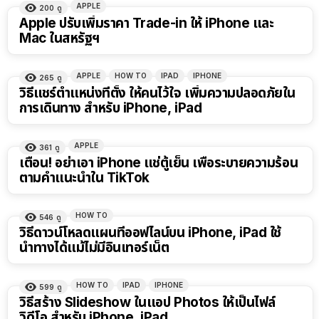
APPLE
200
ดู
Apple ปรับเพิ่มราคา Trade-in ให้ iPhone และ
Mac ในสหรัฐฯ
APPLE
HOW TO
IPAD
IPHONE
265
ดู
วิธีแชร์ตำแหน่งที่ตั้ง ให้คนไว้ใจ เพิ่มความปลอดภัยใน
การเดินทาง สำหรับ iPhone, iPad
APPLE
361
ดู
เตือน! อย่าเอา iPhone แช่ตู้เย็น เพื่อระบายความร้อน
ตามคำแนะนำใน TikTok
HOW TO
546
ดู
วิธีดาวน์โหลดแผนที่ออฟไลน์บน iPhone, iPad ใช้
นำทางได้แม้ไม่มีอินเทอร์เน็ต
HOW TO
IPAD
IPHONE
599
ดู
วิธีสร้าง Slideshow ในแอป Photos ให้เป็นไฟล์
วิดีโอ สำหรับ iPhone, iPad