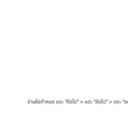
อ่านข้อกำหนด แตะ “ถัดไป” > แตะ “ถัดไป” > แตะ “ย