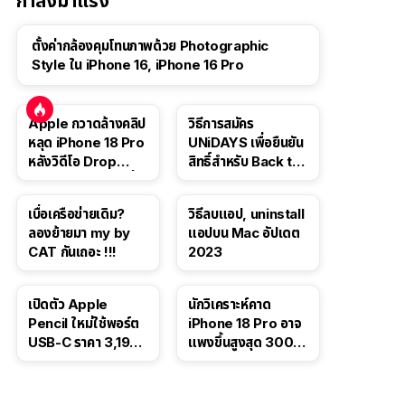
กำลังมาแรง
ตั้งค่ากล้องคุมโทนภาพด้วย Photographic
Style ใน iPhone 16, iPhone 16 Pro
Apple กวาดล้างคลิป
วิธีการสมัคร
หลุด iPhone 18 Pro
UNiDAYS เพื่อยืนยัน
หลังวิดีโอ Drop
สิทธิ์สำหรับ Back to
Test ปลิวหายจากสื่อ
School 2565
โซเชียล
เบื่อเครือข่ายเดิม?
วิธีลบแอป, uninstall
ลองย้ายมา my by
แอปบน Mac อัปเดต
CAT กันเถอะ !!!
2023
เปิดตัว Apple
นักวิเคราะห์คาด
Pencil ใหม่ใช้พอร์ต
iPhone 18 Pro อาจ
USB-C ราคา 3,190
แพงขึ้นสูงสุด 300
บาท ขาย พ.ย. 2023
ดอลลาร์ เริ่มต้นแตะ
นี้
1,399 ดอลลาร์