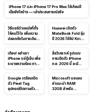
41:47
iPhone 17 และ iPhone 17 Pro Max ใช้เกือบปี
เป็นยังไงบ้าง — เล่าประสบการณ์จริง
วิธีแชร์ตำแหน่งที่ตั้ง
Huawei เปิดตัว
ให้คนไว้ใจ เพิ่มความ
MateBook Fold รุ่น
ปลอดภัยในการเดิน
ปี 2026 ใช้ชิป Kirin
ทาง สำหรับ iPhone,
X90 Plus
iPad
เตือน! อย่าเอา
สื่อวิเคราะห์ รูปแบบ
iPhone แช่ตู้เย็น เพื่อ
การเปิดตัว iPhone
ระบายความร้อน ตาม
ก.ย. 2026 นี้ จะมี
คำแนะนำใน TikTok
“ชีวิตชีวา” มากขึ้น
Google เตรียมเปิด
Microsoft แอบลบ
ตัว Pixel Tag
คำแนะนำ RAM
อุปกรณ์ติดตามตัว
32GB สำหรับ
ราคาเดียวกับ AirTag
Windows 11 ออก
จากเว็บตัวเอง