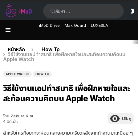
ค้นหา:
ส
ผิ
iMoD Drive
Max Guard
LUXESLA
เมนู
เรื่อง
คุณอยู่ที่นี่:
หน้าหลัก
How To
วิธีใช้งานแอปทำสมาธิ เพื่อฝึกหายใจและสะท้อนความคิดบน
ล่าสุด
Apple Watch
APPLE WATCH
HOW TO
วิธีใช้งานแอปทำสมาธิ เพื่อฝึกหายใจและ
สะท้อนความคิดบน Apple Watch
โดย
Zakura Kim
1.5k
ดู
4 ปีที่แล้ว
สำหรับใครที่อยากจะผ่อนคลายความเครียดหลังจากทำงานมาเหนื่อย ๆ