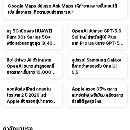
Google Maps อัปเกรด Ask Maps ให้ทำงานหลายขั้นตอนได้
เช่น สั่งอาหาร, ติดตามขนส่งสาธารณะ
ทรู 5G เปิดจอง HUAWEI
OpenAI อัปเกรด GPT-5.6
Pura 90s Series 5G+
Sol ใหม่ สำหรับผู้ใช้ Plus
พร้อมส่วนลดสูงสุด 19,400
และ Pro และขยาย GPT-5.6
บาท
Luna ให้ผู้ใช้ฟรี
ลือ! ลำโพง AI ตัวใหม่จาก
อุปกรณ์ Samsung Galaxy
OpenAI ขนาดเท่าลูกฮอกกี้
ที่คาดว่าจะรองรับ One UI
คาดราคาเริ่มราว 10,000
9.5
บาท
ยอดจัดส่ง iPad ลดลงใน
Apple ครอง 65% ตลาด
ไตรมาส 2 ปี 2026 แต่
สมาร์ตโฟนพรีเมียม หลังตลาด
Apple ยังครองผู้นำตลาด
ทำสถิติสูงสุดใหม่
แท็บเล็ต
กำลังมาแรง