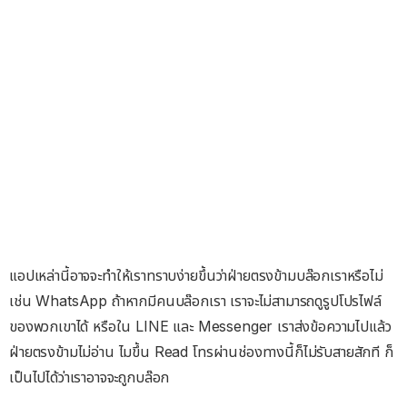
แอปเหล่านี้อาจจะทำให้เราทราบง่ายขึ้นว่าฝ่ายตรงข้ามบล๊อกเราหรือไม่
เช่น WhatsApp ถ้าหากมีคนบล๊อกเรา เราจะไม่สามารถดูรูปโปรไฟล์
ของพวกเขาได้ หรือใน LINE และ Messenger เราส่งข้อความไปแล้ว
ฝ่ายตรงข้ามไม่อ่าน ไมขึ้น Read โทรผ่านช่องทางนี้ก็ไม่รับสายสักที ก็
เป็นไปได้ว่าเราอาจจะถูกบล๊อก