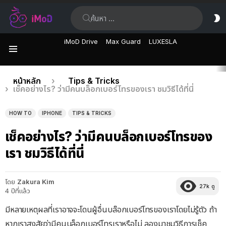
ค้นหา:
ส
ผิ
iMoD Drive
Max Guard
LUXESLA
เมนู
เรื่อง
คุณอยู่ที่นี่:
หน้าหลัก
Tips & Tricks
เช็คอย่างไร? ว่ามีคนบล็อกเบอร์โทรของเรา ชมวิธีได้ที่นี่
ล่าสุด
HOW TO
IPHONE
TIPS & TRICKS
เช็คอย่างไร? ว่ามีคนบล็อกเบอร์โทรของ
เรา ชมวิธีได้ที่นี่
โดย
Zakura Kim
27k
ดู
4 ปีที่แล้ว
มีหลายเหตุผลที่เราอาจจะโดนผู้อื่นบล๊อกเบอร์โทรของเราโดยไม่รู้ตัว ถ้า
หากเราสงสัยว่ามีคนบล็อกเบอร์โทรเราหรือไม่ ลองมาชมวิธีการเช็ค