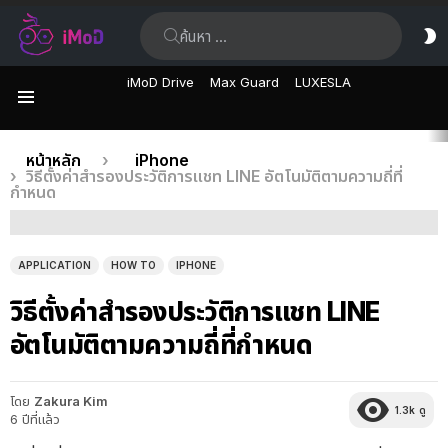
ค้นหา:
ส
ผิ
iMoD Drive
Max Guard
LUXESLA
เมนู
เรื่อง
คุณอยู่ที่นี่:
หน้าหลัก
iPhone
วิธีตั้งค่าสำรองประวัติการแชท LINE อัตโนมัติตามความถี่ที่
ล่าสุด
กำหนด
APPLICATION
HOW TO
IPHONE
วิธีตั้งค่าสำรองประวัติการแชท LINE
อัตโนมัติตามความถี่ที่กำหนด
โดย
Zakura Kim
1.3k
ดู
6 ปีที่แล้ว