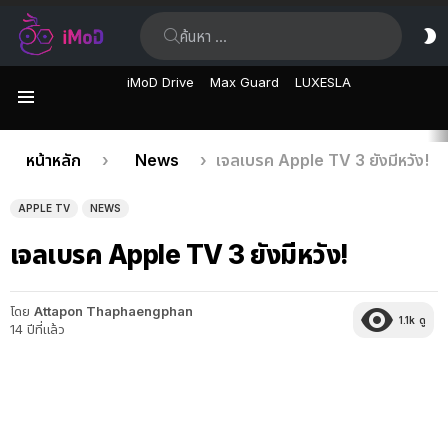
ค้นหา:
ส
ผิ
iMoD Drive
Max Guard
LUXESLA
เมนู
เรื่อง
คุณอยู่ที่นี่:
หน้าหลัก
News
เจลเบรค Apple TV 3 ยังมีหวัง!
ล่าสุด
APPLE TV
NEWS
เจลเบรค Apple TV 3 ยังมีหวัง!
โดย
Attapon Thaphaengphan
1.1k
ดู
14 ปีที่แล้ว