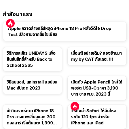
กำลังมาแรง
Apple กวาดล้างคลิปหลุด iPhone 18 Pro หลังวิดีโอ Drop
Test ปลิวหายจากสื่อโซเชียล
วิธีการสมัคร UNiDAYS เพื่อ
เบื่อเครือข่ายเดิม? ลองย้ายมา
ยืนยันสิทธิ์สำหรับ Back to
my by CAT กันเถอะ !!!
School 2565
วิธีลบแอป, uninstall แอปบน
เปิดตัว Apple Pencil ใหม่ใช้
Mac อัปเดต 2023
พอร์ต USB-C ราคา 3,190
บาท ขาย พ.ย. 2023 นี้
นักวิเคราะห์คาด iPhone 18
วิธีตั้งค่า Safari ให้ลื่นไหล
Pro อาจแพงขึ้นสูงสุด 300
ระดับ 120 fps สำหรับ
ดอลลาร์ เริ่มต้นแตะ 1,399
iPhone และ iPad
ดอลลาร์