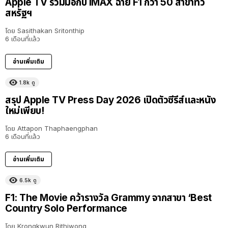
Apple TV ร่วมมือกับ IMAX ฉาย F1 กว่า 50 สาขาทั่ว
สหรัฐฯ
โดย
Sasithakan Sritonthip
6 เดือนที่แล้ว
อ่านเพิ่มเติม
1.8k
ดู
สรุป Apple TV Press Day 2026 เปิดตัวซีรีส์และหนัง
ใหม่เพียบ!
โดย
Attapon Thaphaengphan
6 เดือนที่แล้ว
อ่านเพิ่มเติม
6.5k
ดู
F1: The Movie คว้ารางวัล Grammy จากสาขา ‘Best
Country Solo Performance
โดย
Krongkwun Rithiwong