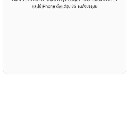
และใช้ iPhone ตั้งแต่รุ่น 3G จนถึงปัจจุบัน