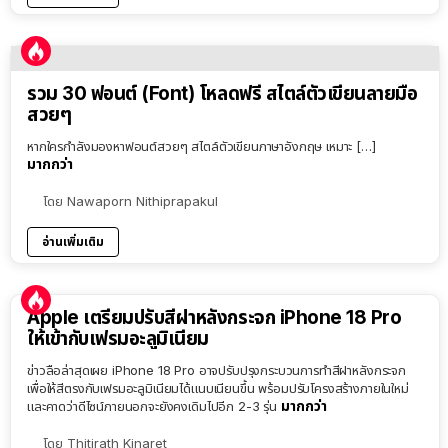
รวม 30 ฟอนต์ (Font) โหลดฟรี สไตล์ตัวเขียนลายมือ
สวยๆ
หากใครกำลังมองหาฟอนต์สวยๆ สไตล์ตัวเขียนภาษาอังกฤษ เหมาะ […]
มากกว่า
โดย
Nawaporn Nithiprapakul
อ่านเพิ่มเติม
Apple เตรียมปรับสีฝาหลังกระจก iPhone 18 Pro
ให้เข้ากับเฟรมอะลูมิเนียม
ข่าวลือล่าสุดเผย iPhone 18 Pro อาจปรับปรุงกระบวนการทำสีฝาหลังกระจก
เพื่อให้สีตรงกับเฟรมอะลูมิเนียมได้แนบเนียนขึ้น พร้อมปรับโครงสร้างภายในใหม่
มากกว่า
และคาดว่าดีไซน์ภายนอกจะยังคงเดิมไปอีก 2-3 รุ่น
โดย
Thitirath Kinaret