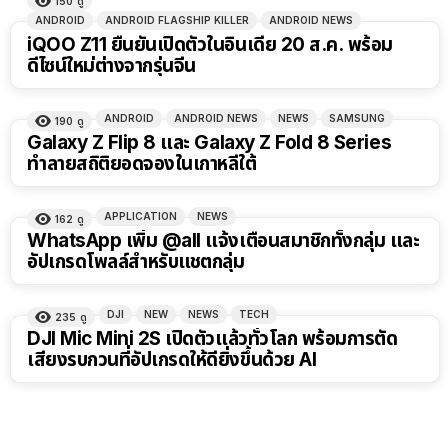
150
ดู
ANDROID
ANDROID FLAGSHIP KILLER
ANDROID NEWS
iQOO Z11 ยืนยันเปิดตัวในอินเดีย 20 ส.ค. พร้อม
ดีไซน์ใหม่ต่างจากรุ่นจีน
ANDROID
ANDROID NEWS
NEWS
SAMSUNG
190
ดู
Galaxy Z Flip 8 และ Galaxy Z Fold 8 Series
ทำลายสถิติยอดจองในเกาหลีใต้
APPLICATION
NEWS
162
ดู
WhatsApp เพิ่ม @all แจ้งเตือนสมาชิกทั้งกลุ่ม และ
อัปเกรดโพลล์สำหรับแชตกลุ่ม
DJI
NEW
NEWS
TECH
235
ดู
DJI Mic Mini 2S เปิดตัวแล้วทั่วโลก พร้อมการตัด
เสียงรบกวนที่อัปเกรดให้ดียิ่งขึ้นด้วย AI