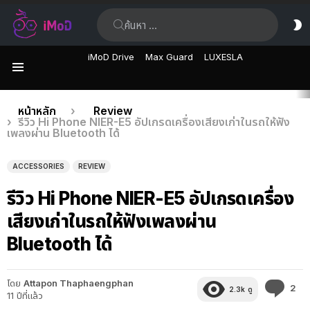
ค้นหา:
ส
ผิ
iMoD Drive
Max Guard
LUXESLA
เมนู
เรื่อง
คุณอยู่ที่นี่:
หน้าหลัก
Review
รีวิว Hi Phone NIER-E5 อัปเกรดเครื่องเสียงเก่าในรถให้ฟัง
ล่าสุด
เพลงผ่าน Bluetooth ได้
ACCESSORIES
REVIEW
รีวิว Hi Phone NIER-E5 อัปเกรดเครื่อง
เสียงเก่าในรถให้ฟังเพลงผ่าน
Bluetooth ได้
โดย
Attapon Thaphaengphan
คว
2
2.3k
ดู
11 ปีที่แล้ว
คิด
เห็