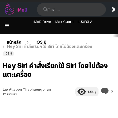
ค้นหา:
ส
ผิ
iMoD Drive
Max Guard
LUXESLA
เมนู
เรื่อง
คุณอยู่ที่นี่:
หน้าหลัก
iOS 8
Hey Siri คำสั่งเรียกใช้ Siri โดยไม่ต้องแตะเครื่อง
ล่าสุด
IOS 8
Hey Siri คำสั่งเรียกใช้ Siri โดยไม่ต้อง
แตะเครื่อง
โดย
Attapon Thaphaengphan
คว
5
6.5k
ดู
12 ปีที่แล้ว
คิด
เห็