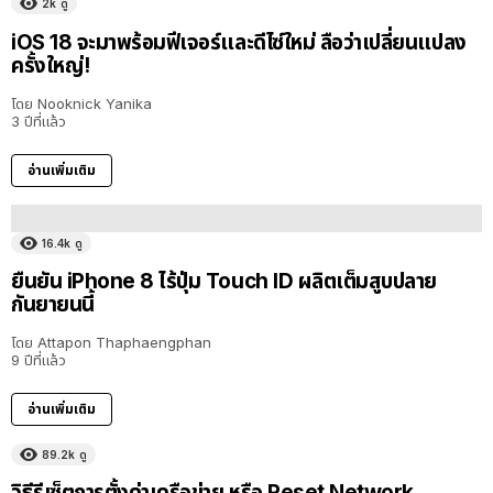
2k
ดู
iOS 18 จะมาพร้อมฟีเจอร์และดีไซ์ใหม่ ลือว่าเปลี่ยนแปลง
ครั้งใหญ่!
โดย
Nooknick Yanika
3 ปีที่แล้ว
อ่านเพิ่มเติม
16.4k
ดู
ยืนยัน iPhone 8 ไร้ปุ่ม Touch ID ผลิตเต็มสูบปลาย
กันยายนนี้
โดย
Attapon Thaphaengphan
9 ปีที่แล้ว
อ่านเพิ่มเติม
89.2k
ดู
วิธีรีเซ็ตการตั้งค่าเครือข่าย หรือ Reset Network