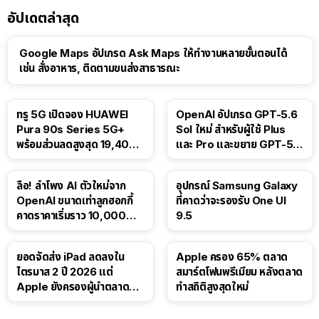
อัปเดตล่าสุด
Google Maps อัปเกรด Ask Maps ให้ทำงานหลายขั้นตอนได้
เช่น สั่งอาหาร, ติดตามขนส่งสาธารณะ
ทรู 5G เปิดจอง HUAWEI
OpenAI อัปเกรด GPT-5.6
Pura 90s Series 5G+
Sol ใหม่ สำหรับผู้ใช้ Plus
พร้อมส่วนลดสูงสุด 19,400
และ Pro และขยาย GPT-5.6
บาท
Luna ให้ผู้ใช้ฟรี
ลือ! ลำโพง AI ตัวใหม่จาก
อุปกรณ์ Samsung Galaxy
OpenAI ขนาดเท่าลูกฮอกกี้
ที่คาดว่าจะรองรับ One UI
คาดราคาเริ่มราว 10,000
9.5
บาท
ยอดจัดส่ง iPad ลดลงใน
Apple ครอง 65% ตลาด
ไตรมาส 2 ปี 2026 แต่
สมาร์ตโฟนพรีเมียม หลังตลาด
Apple ยังครองผู้นำตลาด
ทำสถิติสูงสุดใหม่
แท็บเล็ต