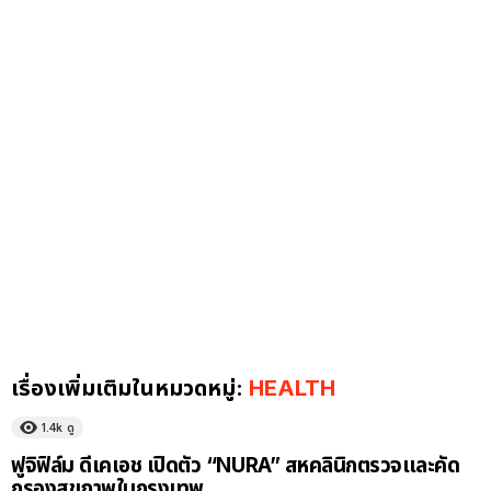
เรื่องเพิ่มเติมในหมวดหมู่:
HEALTH
1.4k
ดู
ฟูจิฟิล์ม ดีเคเอช เปิดตัว “NURA” สหคลินิกตรวจและคัด
กรองสุขภาพในกรุงเทพ