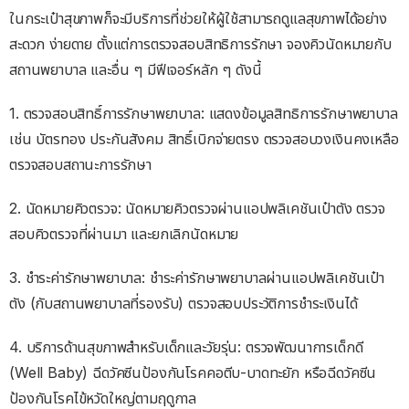
ในกระเป๋าสุขภาพก็จะมีบริการที่ช่วยให้ผู้ใช้สามารถดูแลสุขภาพได้อย่าง
สะดวก ง่ายดาย ตั้งแต่การตรวจสอบสิทธิการรักษา จองคิวนัดหมายกับ
สถานพยาบาล และอื่น ๆ มีฟีเจอร์หลัก ๆ ดังนี้
1. ตรวจสอบสิทธิ์การรักษาพยาบาล: แสดงข้อมูลสิทธิการรักษาพยาบาล
เช่น บัตรทอง ประกันสังคม สิทธิ์เบิกจ่ายตรง ตรวจสอบวงเงินคงเหลือ
ตรวจสอบสถานะการรักษา
2. นัดหมายคิวตรวจ: นัดหมายคิวตรวจผ่านแอปพลิเคชันเป๋าตัง ตรวจ
สอบคิวตรวจที่ผ่านมา และยกเลิกนัดหมาย
3. ชำระค่ารักษาพยาบาล: ชำระค่ารักษาพยาบาลผ่านแอปพลิเคชันเป๋า
ตัง (กับสถานพยาบาลที่รองรับ) ตรวจสอบประวัติการชำระเงินได้
4. บริการด้านสุขภาพสำหรับเด็กและวัยรุ่น: ตรวจพัฒนาการเด็กดี
(Well Baby) ฉีดวัคซีนป้องกันโรคคอตีบ-บาดทะยัก หรือฉีดวัคซีน
ป้องกันโรคไข้หวัดใหญ่ตามฤดูกาล