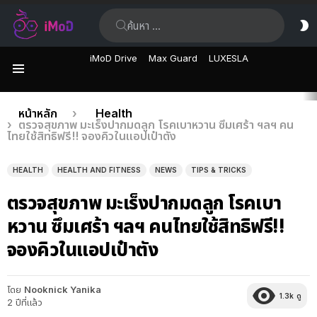
ค้นหา:
ส
ผิ
iMoD Drive
Max Guard
LUXESLA
เมนู
เรื่อง
คุณอยู่ที่นี่:
หน้าหลัก
Health
ตรวจสุขภาพ มะเร็งปากมดลูก โรคเบาหวาน ซึมเศร้า ฯลฯ คน
ล่าสุด
ไทยใช้สิทธิฟรี!! จองคิวในแอปเป๋าตัง
HEALTH
HEALTH AND FITNESS
NEWS
TIPS & TRICKS
ตรวจสุขภาพ มะเร็งปากมดลูก โรคเบา
หวาน ซึมเศร้า ฯลฯ คนไทยใช้สิทธิฟรี!!
จองคิวในแอปเป๋าตัง
โดย
Nooknick Yanika
1.3k
ดู
2 ปีที่แล้ว