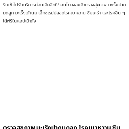
รีบเข้าไปรับบริการก่อนเสียสิทธิ! คนไทยจองคิวตรวจสุขภาพ มะเร็งปาก
มดลูก มะเร็งเต้านม เอ็กซเรย์ปลอดโรคเบาหวาน ซึมเศร้า และโรคอื่น ๆ
ได้ฟรีในแอปเป๋าตัง
ตรวจสุขภาพ มะเร็งปากมดลูก โรคเบาหวาน ซึม