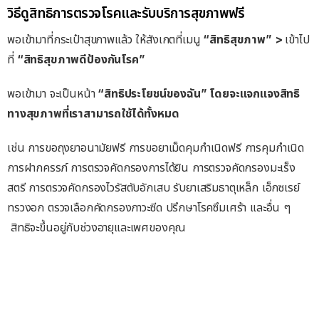
วิธีดูสิทธิการตรวจโรคและรับบริการสุขภาพฟรี
พอเข้ามาที่กระเป๋าสุขภาพแล้ว ให้สังเกตที่เมนู
“สิทธิสุขภาพ” >
เข้าไป
ที่
“สิทธิสุขภาพดีป้องกันโรค”
พอเข้ามา จะเป็นหน้า
“สิทธิประโยชน์ของฉัน” โดยจะแจกแจงสิทธิ
ทางสุขภาพที่เราสามารถใช้ได้ทั้งหมด
เช่น การขอถุงยาอนามัยฟรี การขอยาเม็ดคุมกำเนิดฟรี การคุมกำเนิด
การฝากครรภ์ การตรวจคัดกรองการได้ยิน การตรวจคัดกรองมะเร็ง
สตรี การตรวจคัดกรองไวรัสตับอักเสบ รับยาเสริมธาตุเหล็ก เอ็กซเรย์
ทรวงอก ตรวจเลือกคัดกรองภาวะซีด ปรึกษาโรคซึมเศร้า และอื่น ๆ
สิทธิจะขึ้นอยู่กับช่วงอายุและเพศของคุณ