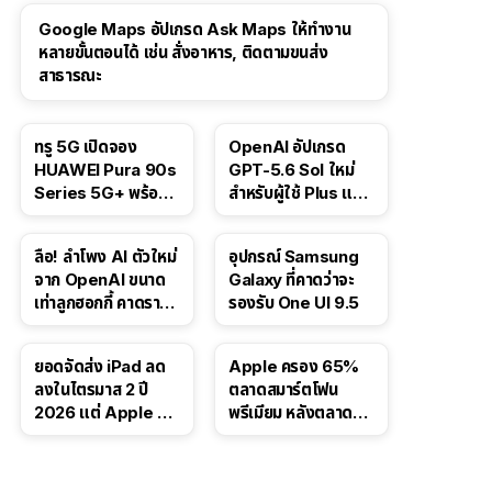
Google Maps อัปเกรด Ask Maps ให้ทำงาน
หลายขั้นตอนได้ เช่น สั่งอาหาร, ติดตามขนส่ง
สาธารณะ
ทรู 5G เปิดจอง
OpenAI อัปเกรด
HUAWEI Pura 90s
GPT-5.6 Sol ใหม่
Series 5G+ พร้อม
สำหรับผู้ใช้ Plus และ
ส่วนลดสูงสุด 19,400
Pro และขยาย GPT-
บาท
5.6 Luna ให้ผู้ใช้ฟรี
ลือ! ลำโพง AI ตัวใหม่
อุปกรณ์ Samsung
จาก OpenAI ขนาด
Galaxy ที่คาดว่าจะ
เท่าลูกฮอกกี้ คาดราคา
รองรับ One UI 9.5
เริ่มราว 10,000 บาท
ยอดจัดส่ง iPad ลด
Apple ครอง 65%
ลงในไตรมาส 2 ปี
ตลาดสมาร์ตโฟน
2026 แต่ Apple ยัง
พรีเมียม หลังตลาดทำ
ครองผู้นำตลาด
สถิติสูงสุดใหม่
แท็บเล็ต