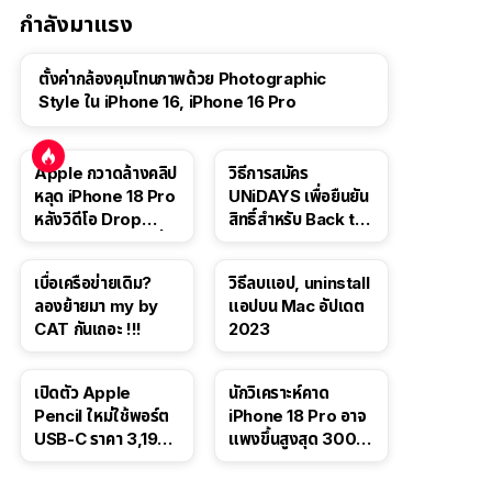
กำลังมาแรง
ตั้งค่ากล้องคุมโทนภาพด้วย Photographic
Style ใน iPhone 16, iPhone 16 Pro
Apple กวาดล้างคลิป
วิธีการสมัคร
หลุด iPhone 18 Pro
UNiDAYS เพื่อยืนยัน
หลังวิดีโอ Drop
สิทธิ์สำหรับ Back to
Test ปลิวหายจากสื่อ
School 2565
โซเชียล
เบื่อเครือข่ายเดิม?
วิธีลบแอป, uninstall
ลองย้ายมา my by
แอปบน Mac อัปเดต
CAT กันเถอะ !!!
2023
เปิดตัว Apple
นักวิเคราะห์คาด
Pencil ใหม่ใช้พอร์ต
iPhone 18 Pro อาจ
USB-C ราคา 3,190
แพงขึ้นสูงสุด 300
บาท ขาย พ.ย. 2023
ดอลลาร์ เริ่มต้นแตะ
นี้
1,399 ดอลลาร์