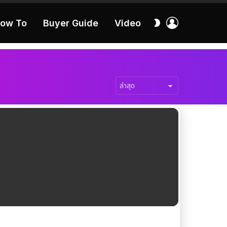
เข้า
สลับ
ow To
Buyer Guide
Video
สู่
ผิว
ระบบ
40:16