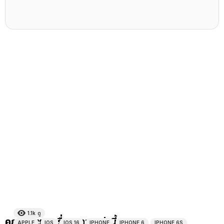
1.1k
ดู
คุณอาจชอบเรื่องราวเหล่านี้
APPLE
IOS
IOS 16
IPHONE
IPHONE 6
IPHONE 6S