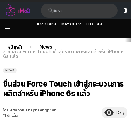
ค้นหา:
ส
ผิ
iMoD Drive
Max Guard
LUXESLA
เมนู
เรื่อง
คุณอยู่ที่นี่:
หน้าหลัก
News
ชิ้นส่วน Force Touch เข้าสู่กระบวนการผลิตสำหรับ iPhone
ล่าสุด
6s แล้ว
NEWS
ชิ้นส่วน Force Touch เข้าสู่กระบวนการ
ผลิตสำหรับ iPhone 6s แล้ว
โดย
Attapon Thaphaengphan
1.2k
ดู
11 ปีที่แล้ว