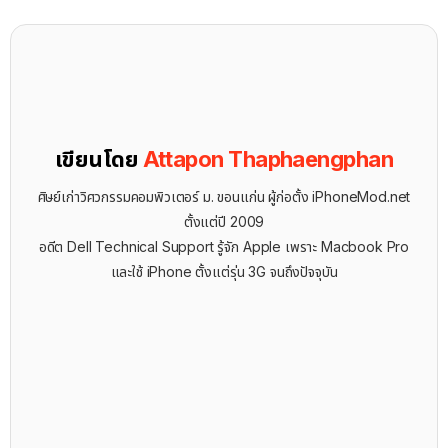
เขียนโดย
Attapon Thaphaengphan
ศิษย์เก่าวิศวกรรมคอมพิวเตอร์ ม. ขอนแก่น ผู้ก่อตั้ง iPhoneMod.net
ตั้งแต่ปี 2009
อดีต Dell Technical Support รู้จัก ​Apple เพราะ Macbook Pro
และใช้ iPhone ตั้งแต่รุ่น 3G จนถึงปัจจุบัน