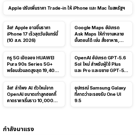
Apple ปรับเพิ่มราคา Trade-in ให้ iPhone และ Mac ในสหรัฐฯ
ลือ! Apple อาจขึ้นราคา
Google Maps อัปเกรด
iPhone 17 เร็วสุดวันจันทร์นี้
Ask Maps ให้ทำงานหลาย
(10 ส.ค. 2026)
ขั้นตอนได้ เช่น สั่งอาหาร,
ติดตามขนส่งสาธารณะ
ทรู 5G เปิดจอง HUAWEI
OpenAI อัปเกรด GPT-5.6
Pura 90s Series 5G+
Sol ใหม่ สำหรับผู้ใช้ Plus
พร้อมส่วนลดสูงสุด 19,400
และ Pro และขยาย GPT-5.6
บาท
Luna ให้ผู้ใช้ฟรี
ลือ! ลำโพง AI ตัวใหม่จาก
อุปกรณ์ Samsung Galaxy
OpenAI ขนาดเท่าลูกฮอกกี้
ที่คาดว่าจะรองรับ One UI
คาดราคาเริ่มราว 10,000
9.5
บาท
กำลังมาแรง