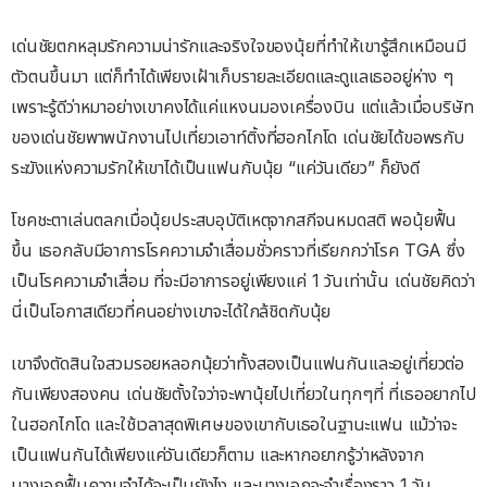
เด่นชัยตกหลุมรักความน่ารักและจริงใจของนุ้ยที่ทำให้เขารู้สึกเหมือนมี
ตัวตนขึ้นมา แต่ก็ทำได้เพียงเฝ้าเก็บรายละเอียดและดูแลเธออยู่ห่าง ๆ
เพราะรู้ดีว่าหมาอย่างเขาคงได้แค่แหงนมองเครื่องบิน แต่แล้วเมื่อบริษัท
ของเด่นชัยพาพนักงานไปเที่ยวเอาท์ติ้งที่ฮอกไกโด เด่นชัยได้ขอพรกับ
ระฆังแห่งความรักให้เขาได้เป็นแฟนกับนุ้ย “แค่วันเดียว” ก็ยังดี
โชคชะตาเล่นตลกเมื่อนุ้ยประสบอุบัติเหตุจากสกีจนหมดสติ พอนุ้ยฟื้น
ขึ้น เธอกลับมีอาการโรคความจำเสื่อมชั่วคราวที่เรียกกว่าโรค TGA ซึ่ง
เป็นโรคความจำเสื่อม ที่จะมีอาการอยู่เพียงแค่ 1 วันเท่านั้น เด่นชัยคิดว่า
นี่เป็นโอกาสเดียวที่คนอย่างเขาจะได้ใกล้ชิดกับนุ้ย
เขาจึงตัดสินใจสวมรอยหลอกนุ้ยว่าทั้งสองเป็นแฟนกันและอยู่เที่ยวต่อ
กันเพียงสองคน เด่นชัยตั้งใจว่าจะพานุ้ยไปเที่ยวในทุกๆที่ ที่เธออยากไป
ในฮอกไกโด และใช้เวลาสุดพิเศษของเขากับเธอในฐานะแฟน แม้ว่าจะ
เป็นแฟนกันได้เพียงแค่วันเดียวก็ตาม และหากอยากรู้ว่าหลังจาก
นางเอกฟื้นความจำได้จะเป็นยังไง และนางเอกจะจำเรื่องราว 1 วัน