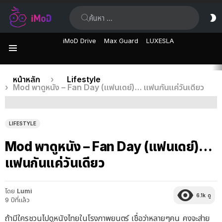
ค้นหา:
ส
ผิ
iMoD Drive
Max Guard
LUXESLA
เมนู
เรื่อง
คุณอยู่ที่นี่:
หน้าหลัก
Lifestyle
Mod พาดูหนัง – Fan Day (แฟนเดย์)… แฟนกันแค่วันเดียว
ล่าสุด
LIFESTYLE
Mod พาดูหนัง – Fan Day (แฟนเดย์)…
แฟนกันแค่วันเดียว
โดย
Lumi
6.1k
ดู
9 ปีที่แล้ว
ถ้ามีใครชวนไปดูหนังไทยในโรงภาพยนตร์ เชื่อว่าหลายๆคน คงจะส่าย