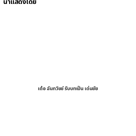
นำแสดงโดย
เต๋อ ฉันทวิชช์ รับบทเป็น เด่นชัย