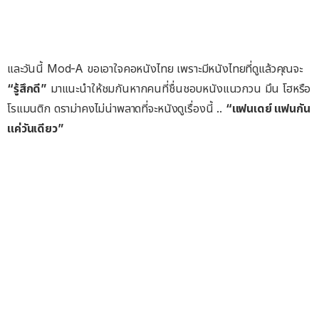
และวันนี้ Mod-A ขอเอาใจคอหนังไทย เพราะมีหนังไทยที่ดูแล้วคุณจะ
“รู้สึกดี”
มาแนะนำให้ชมกันหากคนที่ชื่นชอบหนังแนวกวน มึน โฮหรือ
โรแมนติก ดราม่าคงไม่น่าพลาดที่จะหนังดูเรื่องนี้ ..
“แฟนเดย์ แฟนกัน
แค่วันเดียว”