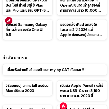
OpenAI อัปเกรด GPT-5.6
ลือ! ลำโพง AI ตัวใหม่จาก
Sol ใหม่ สำหรับผู้ใช้ Plus
OpenAI ขนาดเท่าลูกฮอกกี้
และ Pro และขยาย GPT-5.6
คาดราคาเริ่มราว 10,000
Luna ให้ผู้ใช้ฟรี
บาท
อุปกรณ์ Samsung Galaxy
ยอดจัดส่ง iPad ลดลงใน
ที่คาดว่าจะรองรับ One UI
ไตรมาส 2 ปี 2026 แต่
9.5
Apple ยังครองผู้นำตลาด
แท็บเล็ต
กำลังมาแรง
เบื่อเครือข่ายเดิม? ลองย้ายมา my by CAT กันเถอะ !!!
วิธีลบแอป, uninstall แอปบน
เปิดตัว Apple Pencil ใหม่ใช้
Mac อัปเดต 2023
พอร์ต USB-C ราคา 3,190
บาท ขาย พ.ย. 2023 นี้