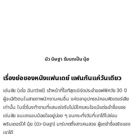
มิว นิษฐา รับบทเป็น นุ้ย
เรื่องย่อของหนังแฟนเดย์ แฟนกันแค่วันเดียว
เด่นชัย (เต๋อ ฉันทวิชช์) เจ้าหน้าที่ไอทีสุดเนิร์ดประจำออฟฟิศวัย 30 ปี
ผู้จะมีตัวตนในสายตาพนักงานคนอื่น แค่เวลาอุปกรณ์คอมพิวเตอร์เสีย
เท่านั้น ในชั่วโมงทำงานที่แสนเร่งรีบไม่มีใครสนใจแม้แต่จะจำชื่อของ
เด่นชัย จนเขาแอบน้อยใจอยู่บ่อย ๆ จนกระทั่งวันที่เขาได้ไปซ่อม
พรินเตอร์ให้ นุ้ย (มิว-นิษฐา) มาร์เกตติ้งสาวคนสวย ผู้จดจำชื่อจริงของ
เขาได้