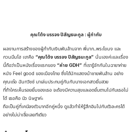
คุณโต้ง บรรจง ปิสัญธนะกูล : ผู้กำกับ
ผลงานการสร้างของผู้กำกับเงินพันล้านจาก พี่มาก..พระโขนง และ
กวนมึนโฮ เขาคือ
“คุณโต้ง บรรจง ปิสัญธนะกูล”
นั่นเองค่ะและเรื่อง
นี้ถือว่าเป็นหนังเรื่องแรกของ
“ค่าย GDH”
ที่เรารู้จักกันในฉายาค่าย
หนัง Feel good ของเมืองไทย ซึ่งได้นักแสดงนำชายพันล้าน อย่าง
คุณเต๋อ ฉันทวิชช์ มาเล่นประกบคู่กันกับนางเอกสาวยิ้มสวย
ที่ถ้าใครเห็นรอยยิ้มของเธอ จะต้องมีความสุขและอดยิ้มตามไปกับเธอไม่
ได้ เธอคือ มิว นิษฐาค่ะ
ถือเป็นคู่ที่เคมีลงตัวมากอีกคู่หนึ่ง ดูแล้วทำให้รู้สึกอินไปกับตัวละครได้
อย่างไม่น่าเชื่อเลยทีเดียว