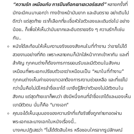
“ความรัก เหมือนกับ การปีนเทือกเขาเอเวอร์เรสต์”
หลายครั้งที่
มักจะมีคนมาบอกว่า ทางข้างหน้ามันยาก และอันตราย อย่าเดินไป
ดีกว่า แต่สุดท้าย เราก็เลือกที่จะเชื่อหัวใจตัวเองและเดินต่อไป อย่าง
น้อย.. ก็เพื่อให้เห็นว่ามันยากและอันตรายจริง ๆ ความรักก็เช่น
กัน..
หนังได้สะท้อนให้เห็นความจริงของสังคมในที่ทำงาน ว่าอาจไม่ได้
สวยงามอย่างที่คิด เพราะหลายคนก็มักใส่หน้ากากเข้าหากัน และที่
สำคัญ ทุกคนต่างก็ต้องการการยอมรับและมีตัวตนในสังคม
เหมือนที่พระเอกเปรียบตัวเองว่าเหมือนเป็น “หมาในที่ทำงาน”
ทุกคนต่างเห็นค่าของเขาเวลาต้องการความช่วยเหลือ และที่แย่ไป
กว่านั้นคือไม่มีใครจำชื่อเขาได้ เขาจึงรู้สึกว่าตัวเองไม่มีตัวตนใน
สังคม แต่สุดท้ายเขาก็พบว่า ยังมีหนึ่งคนที่จำชื่อเขาได้และมองเห็น
เขามีตัวตน นั่นก็คือ “นางเอก”
คุณจะได้เห็นมุมมองของความรักที่แท้จริงซึ่งถูกถ่ายทอดผ่าน
พระเอกและนางเอกในหนังเรื่องนี้..
บางคนปฏิเสธว่า “ไม่ได้ตัดสินใคร หรือชอบใครจากรูปลักษณ์