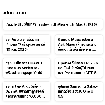
อัปเดตล่าสุด
Apple ปรับเพิ่มราคา Trade-in ให้ iPhone และ Mac ในสหรัฐฯ
ลือ! Apple อาจขึ้นราคา
Google Maps อัปเกรด
iPhone 17 เร็วสุดวันจันทร์นี้
Ask Maps ให้ทำงานหลาย
(10 ส.ค. 2026)
ขั้นตอนได้ เช่น สั่งอาหาร,
ติดตามขนส่งสาธารณะ
ทรู 5G เปิดจอง HUAWEI
OpenAI อัปเกรด GPT-5.6
Pura 90s Series 5G+
Sol ใหม่ สำหรับผู้ใช้ Plus
พร้อมส่วนลดสูงสุด 19,400
และ Pro และขยาย GPT-5.6
บาท
Luna ให้ผู้ใช้ฟรี
ลือ! ลำโพง AI ตัวใหม่จาก
อุปกรณ์ Samsung Galaxy
OpenAI ขนาดเท่าลูกฮอกกี้
ที่คาดว่าจะรองรับ One UI
คาดราคาเริ่มราว 10,000
9.5
บาท