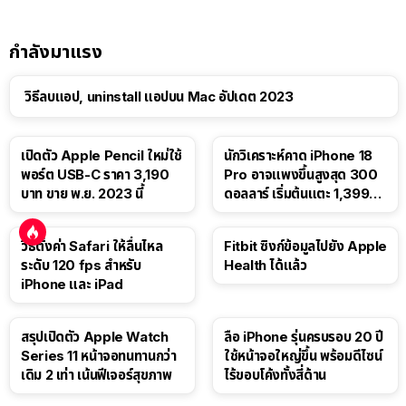
กำลังมาแรง
วิธีลบแอป, uninstall แอปบน Mac อัปเดต 2023
เปิดตัว Apple Pencil ใหม่ใช้
นักวิเคราะห์คาด iPhone 18
พอร์ต USB-C ราคา 3,190
Pro อาจแพงขึ้นสูงสุด 300
บาท ขาย พ.ย. 2023 นี้
ดอลลาร์ เริ่มต้นแตะ 1,399
ดอลลาร์
วิธีตั้งค่า Safari ให้ลื่นไหล
Fitbit ซิงก์ข้อมูลไปยัง Apple
ระดับ 120 fps สำหรับ
Health ได้แล้ว
iPhone และ iPad
สรุปเปิดตัว Apple Watch
ลือ iPhone รุ่นครบรอบ 20 ปี
Series 11 หน้าจอทนทานกว่า
ใช้หน้าจอใหญ่ขึ้น พร้อมดีไซน์
เดิม 2 เท่า เน้นฟีเจอร์สุขภาพ
ไร้ขอบโค้งทั้งสี่ด้าน