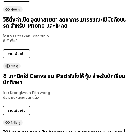
466
ดู
วิธีตั้งค่าเปิด จุดนำสายตา ลดอาการเมารถขณะใช้มือถือบน
รถ สำหรับ iPhone และ iPad
โดย
Sasithakan Sritonthip
8 วันที่แล้ว
อ่านเพิ่มเติม
2k
ดู
8 เทคนิคใช้ Canva บน iPad ยังไงให้คุ้ม สำหรับนักเรียน
นักศึกษา
โดย
Krongkwun Rithiwong
ประมาณหนึ่งเดือนที่แล้ว
อ่านเพิ่มเติม
1.9k
ดู
8:36