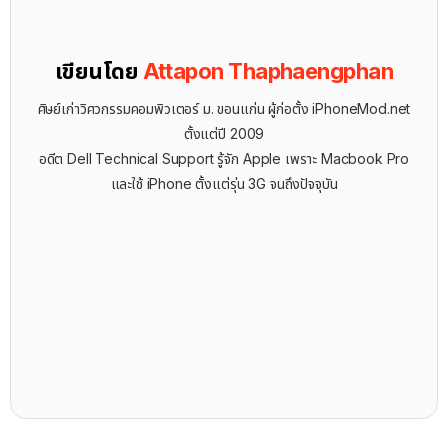
เขียนโดย
Attapon Thaphaengphan
ศิษย์เก่าวิศวกรรมคอมพิวเตอร์ ม. ขอนแก่น ผู้ก่อตั้ง iPhoneMod.net
ตั้งแต่ปี 2009
อดีต Dell Technical Support รู้จัก ​Apple เพราะ Macbook Pro
และใช้ iPhone ตั้งแต่รุ่น 3G จนถึงปัจจุบัน