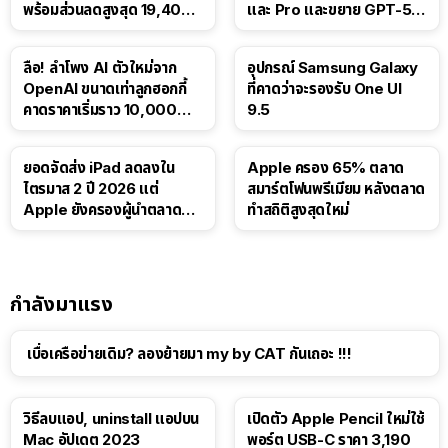
พร้อมส่วนลดสูงสุด 19,400
และ Pro และขยาย GPT-5.6
บาท
Luna ให้ผู้ใช้ฟรี
ลือ! ลำโพง AI ตัวใหม่จาก
อุปกรณ์ Samsung Galaxy
OpenAI ขนาดเท่าลูกฮอกกี้
ที่คาดว่าจะรองรับ One UI
คาดราคาเริ่มราว 10,000
9.5
บาท
ยอดจัดส่ง iPad ลดลงใน
Apple ครอง 65% ตลาด
ไตรมาส 2 ปี 2026 แต่
สมาร์ตโฟนพรีเมียม หลังตลาด
Apple ยังครองผู้นำตลาด
ทำสถิติสูงสุดใหม่
แท็บเล็ต
กำลังมาแรง
เบื่อเครือข่ายเดิม? ลองย้ายมา my by CAT กันเถอะ !!!
วิธีลบแอป, uninstall แอปบน
เปิดตัว Apple Pencil ใหม่ใช้
Mac อัปเดต 2023
พอร์ต USB-C ราคา 3,190