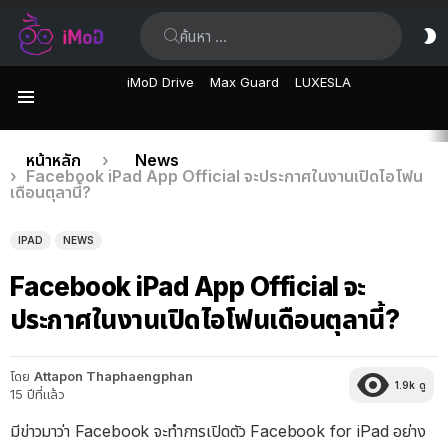
ค้นหา:
ส
ผิ
iMoD Drive
Max Guard
LUXESLA
เมนู
เรื่อง
คุณอยู่ที่นี่:
หน้าหลัก
News
Facebook iPad App Official จะประกาศในงานเปิดไอโฟน
ล่าสุด
เดือนตุลานี้?
IPAD
NEWS
Facebook iPad App Official จะ
ประกาศในงานเปิดไอโฟนเดือนตุลานี้?
โดย
Attapon Thaphaengphan
1.9k
ดู
15 ปีที่แล้ว
มีข่าวมาว่า Facebook จะทำการเปิดตัว Facebook for iPad อย่าง