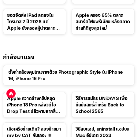
บาท
ยอดจัดส่ง iPad ลดลงใน
Apple ครอง 65% ตลาด
ไตรมาส 2 ปี 2026 แต่
สมาร์ตโฟนพรีเมียม หลังตลาด
Apple ยังครองผู้นำตลาด
ทำสถิติสูงสุดใหม่
แท็บเล็ต
กำลังมาแรง
ตั้งค่ากล้องคุมโทนภาพด้วย Photographic Style ใน iPhone
16, iPhone 16 Pro
Apple กวาดล้างคลิปหลุด
วิธีการสมัคร UNiDAYS เพื่อ
iPhone 18 Pro หลังวิดีโอ
ยืนยันสิทธิ์สำหรับ Back to
Drop Test ปลิวหายจากสื่อ
School 2565
โซเชียล
เบื่อเครือข่ายเดิม? ลองย้ายมา
วิธีลบแอป, uninstall แอปบน
my by CAT กันเถอะ !!!
Mac อัปเดต 2023