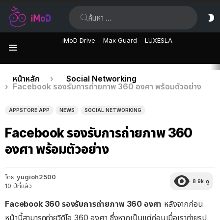
ค้นหา:
ส
ผิ
iMoD Drive
Max Guard
LUXESLA
เมนู
เรื่อง
คุณอยู่ที่นี่:
หน้าหลัก
Social Networking
Facebook รองรับการถ่ายภาพ 360 องศา พร้อมตัวอย่าง
ล่าสุด
APPSTORE APP
NEWS
SOCIAL NETWORKING
Facebook รองรับการถ่ายภาพ 360
องศา พร้อมตัวอย่าง
โดย
yugioh2500
8.9k
ดู
10 ปีที่แล้ว
Facebook 360 รองรับการถ่ายภาพ 360 องศา
หลังจากก่อน
หน้านี้สามารถถ่ายวิดีโอ 360 องศา ซึ่งหากเป็นแต่ก่อนเมื่อเราถ่ายรูป