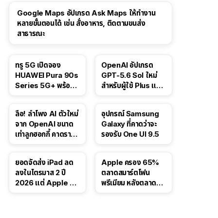
Google Maps อัปเกรด Ask Maps ให้ทำงาน
หลายขั้นตอนได้ เช่น สั่งอาหาร, ติดตามขนส่ง
สาธารณะ
ทรู 5G เปิดจอง
OpenAI อัปเกรด
HUAWEI Pura 90s
GPT-5.6 Sol ใหม่
Series 5G+ พร้อม
สำหรับผู้ใช้ Plus และ
ส่วนลดสูงสุด 19,400
Pro และขยาย GPT-
บาท
5.6 Luna ให้ผู้ใช้ฟรี
ลือ! ลำโพง AI ตัวใหม่
อุปกรณ์ Samsung
จาก OpenAI ขนาด
Galaxy ที่คาดว่าจะ
เท่าลูกฮอกกี้ คาดราคา
รองรับ One UI 9.5
เริ่มราว 10,000 บาท
ยอดจัดส่ง iPad ลด
Apple ครอง 65%
ลงในไตรมาส 2 ปี
ตลาดสมาร์ตโฟน
2026 แต่ Apple ยัง
พรีเมียม หลังตลาดทำ
ครองผู้นำตลาด
สถิติสูงสุดใหม่
แท็บเล็ต