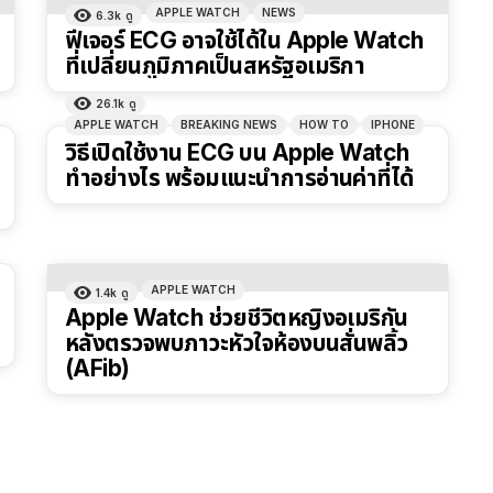
APPLE WATCH
NEWS
6.3k
ดู
ฟีเจอร์ ECG อาจใช้ได้ใน Apple Watch
ที่เปลี่ยนภูมิภาคเป็นสหรัฐอเมริกา
26.1k
ดู
APPLE WATCH
BREAKING NEWS
HOW TO
IPHONE
วิธีเปิดใช้งาน ECG บน Apple Watch
ทำอย่างไร พร้อมแนะนำการอ่านค่าที่ได้
APPLE WATCH
1.4k
ดู
Apple Watch ช่วยชีวิตหญิงอเมริกัน
หลังตรวจพบภาวะหัวใจห้องบนสั่นพลิ้ว
(AFib)