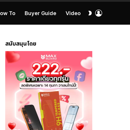
เข้า
สลับ
ow To
Buyer Guide
Video
สู่
ผิว
ระบบ
40:16
สนับสนุนโดย