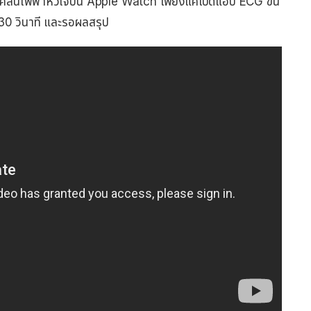
ดคลื่นไฟฟ้าหัวใจบน Apple Watch เพียงแค่เปิดแอป ECG ขึ้น
 30 วินาที และรอผลสรุป