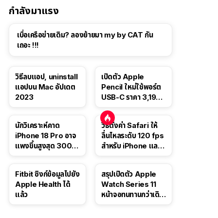
กำลังมาแรง
เบื่อเครือข่ายเดิม? ลองย้ายมา my by CAT กัน
เถอะ !!!
วิธีลบแอป, uninstall
เปิดตัว Apple
แอปบน Mac อัปเดต
Pencil ใหม่ใช้พอร์ต
2023
USB-C ราคา 3,190
บาท ขาย พ.ย. 2023
นี้
นักวิเคราะห์คาด
วิธีตั้งค่า Safari ให้
iPhone 18 Pro อาจ
ลื่นไหลระดับ 120 fps
แพงขึ้นสูงสุด 300
สำหรับ iPhone และ
ดอลลาร์ เริ่มต้นแตะ
iPad
1,399 ดอลลาร์
Fitbit ซิงก์ข้อมูลไปยัง
สรุปเปิดตัว Apple
Apple Health ได้
Watch Series 11
แล้ว
หน้าจอทนทานกว่าเดิม
2 เท่า เน้นฟีเจอร์
สุขภาพ