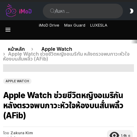
ค้นหา:
ส
ผิ
iMoD Drive
Max Guard
LUXESLA
เมนู
เรื่อง
คุณอยู่ที่นี่:
หน้าหลัก
Apple Watch
Apple Watch ช่วยชีวิตหญิงอเมริกัน หลังตรวจพบภาวะหัวใจ
ล่าสุด
ห้องบนสั่นพลิ้ว (AFib)
APPLE WATCH
Apple Watch ช่วยชีวิตหญิงอเมริกัน
หลังตรวจพบภาวะหัวใจห้องบนสั่นพลิ้ว
(AFib)
โดย
Zakura Kim
1.4k
ดู