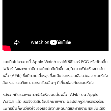
และเมื่อไม่นานมานี้ Apple Watch เธอได้ใช้ฟีเจอร์ ECG หรือวัดคลื่น
ไฟฟ้าหัวใจและพบว่ามีความผิดปกติเกิดขึ้น อยู่ในภาวะหัวใจห้องบนสั่น
พลิ้ว (AFib) ซึ่งมีความเสี่ยงสูงที่จะเป็นโรคหลอดเลือดสมอง ภาวะหัวใจ
ล้มเหลว รวมถึงภาวะแทรกซ้อนอื่นๆ ที่เกี่ยวข้องกับระบบหัวใจ
หลังจากที่ตรวจพบภาวะหัวใจห้องบนสั่นพลิ้ว (AFib) บน Apple
Watch แล้ว เธอจึงตัดสินใจปรึกษาแพทย์ ผลปรากฎว่าการตรวจโดย
แพทย์นั้นก็พบว่าหัวใจของเธอมีความผิดปกติและรายงานผลเช่นเดียว