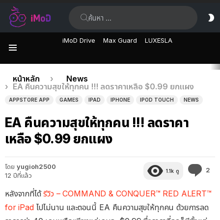
ค้นหา:
ส
ผิ
iMoD Drive
Max Guard
LUXESLA
เมนู
เรื่อง
คุณอยู่ที่นี่:
หน้าหลัก
News
EA คืนความสุขให้ทุกคน !!! ลดราคาเหลือ $0.99 ยกแผง
ล่าสุด
APPSTORE APP
GAMES
IPAD
IPHONE
IPOD TOUCH
NEWS
EA คืนความสุขให้ทุกคน !!! ลดราคา
เหลือ $0.99 ยกแผง
โดย
yugioh2500
คว
2
1.1k
ดู
12 ปีที่แล้ว
คิด
เห็
หลังจากที่ได้
รีวิว – COMMAND & CONQUER™ RED ALERT™
for iPad
ไปไม่นาน และตอนนี้ EA คืนความสุขให้ทุกคน ด้วยการลด