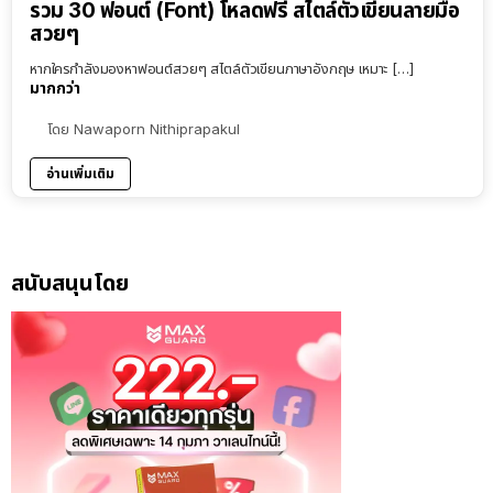
รวม 30 ฟอนต์ (Font) โหลดฟรี สไตล์ตัวเขียนลายมือ
สวยๆ
หากใครกำลังมองหาฟอนต์สวยๆ สไตล์ตัวเขียนภาษาอังกฤษ เหมาะ […]
มากกว่า
โดย
Nawaporn Nithiprapakul
อ่านเพิ่มเติม
สนับสนุนโดย