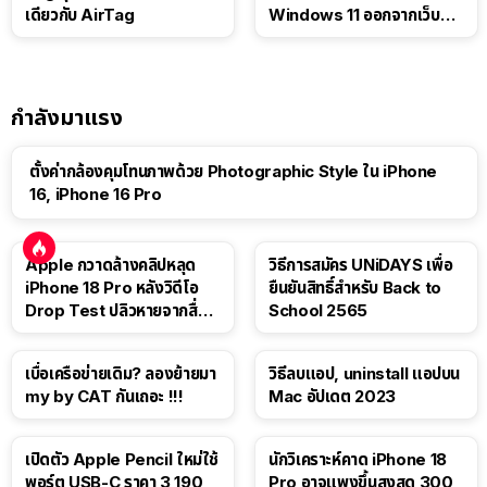
เดียวกับ AirTag
Windows 11 ออกจากเว็บตัว
เอง
กำลังมาแรง
ตั้งค่ากล้องคุมโทนภาพด้วย Photographic Style ใน iPhone
16, iPhone 16 Pro
Apple กวาดล้างคลิปหลุด
วิธีการสมัคร UNiDAYS เพื่อ
iPhone 18 Pro หลังวิดีโอ
ยืนยันสิทธิ์สำหรับ Back to
Drop Test ปลิวหายจากสื่อ
School 2565
โซเชียล
เบื่อเครือข่ายเดิม? ลองย้ายมา
วิธีลบแอป, uninstall แอปบน
my by CAT กันเถอะ !!!
Mac อัปเดต 2023
เปิดตัว Apple Pencil ใหม่ใช้
นักวิเคราะห์คาด iPhone 18
พอร์ต USB-C ราคา 3,190
Pro อาจแพงขึ้นสูงสุด 300