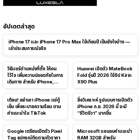
อัปเดตล่าสุด
41:47
iPhone 17 และ iPhone 17 Pro Max ใช้เกือบปี เป็นยังไงบ้าง —
เล่าประสบการณ์จริง
วิธีแชร์ตำแหน่งที่ตั้ง ให้คน
Huawei เปิดตัว MateBook
ไว้ใจ เพิ่มความปลอดภัยในการ
Fold รุ่นปี 2026 ใช้ชิป Kirin
เดินทาง สำหรับ iPhone,
X90 Plus
iPad
เตือน! อย่าเอา iPhone แช่ตู้
สื่อวิเคราะห์ รูปแบบการเปิดตัว
เย็น เพื่อระบายความร้อน ตาม
iPhone ก.ย. 2026 นี้ จะมี
คำแนะนำใน TikTok
“ชีวิตชีวา” มากขึ้น
Google เตรียมเปิดตัว Pixel
Microsoft แอบลบคำแนะนำ
Tag อุปกรณ์ติดตามตัวราคา
RAM 32GB สำหรับ