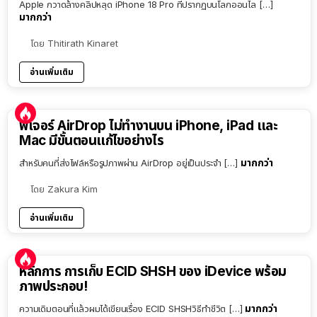
Apple กวาดล้างคลิปหลุด iPhone 18 Pro ที่ปรากฏบนโลกออนไล […]
มากกว่า
โดย
Thitirath Kinaret
อ่านเพิ่มเติม
ฟีเจอร์ AirDrop ไม่ทำงานบน iPhone, iPad และ
Mac มีขั้นตอนแก้ไขอย่างไร
มากกว่า
สำหรับคนที่ส่งไฟล์หรือรูปภาพผ่าน AirDrop อยู่เป็นประจำ […]
โดย
Zakura Kim
อ่านเพิ่มเติม
หลักการ การเก็บ ECID SHSH ของ iDevice พร้อม
ภาพประกอบ!
มากกว่า
ความเดิมตอนที่แล้วผมได้เขียนเรื่อง ECID SHSHวิธีทำชีวิต […]