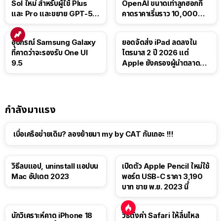
Sol ใหม่ สำหรับผู้ใช้ Plus
OpenAI ขนาดเท่าลูกฮอกกี้
และ Pro และขยาย GPT-5.6
คาดราคาเริ่มราว 10,000
Luna ให้ผู้ใช้ฟรี
บาท
อุปกรณ์ Samsung Galaxy
ยอดจัดส่ง iPad ลดลงใน
ที่คาดว่าจะรองรับ One UI
ไตรมาส 2 ปี 2026 แต่
9.5
Apple ยังครองผู้นำตลาด
แท็บเล็ต
กำลังมาแรง
เบื่อเครือข่ายเดิม? ลองย้ายมา my by CAT กันเถอะ !!!
วิธีลบแอป, uninstall แอปบน
เปิดตัว Apple Pencil ใหม่ใช้
Mac อัปเดต 2023
พอร์ต USB-C ราคา 3,190
บาท ขาย พ.ย. 2023 นี้
นักวิเคราะห์คาด iPhone 18
วิธีตั้งค่า Safari ให้ลื่นไหล