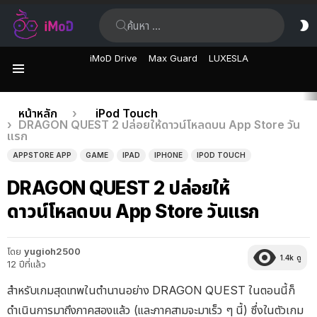
ค้นหา:
ส
ผิ
iMoD Drive
Max Guard
LUXESLA
เมนู
เรื่อง
คุณอยู่ที่นี่:
หน้าหลัก
iPod Touch
DRAGON QUEST 2 ปล่อยให้ดาวน์โหลดบน App Store วัน
ล่าสุด
แรก
APPSTORE APP
GAME
IPAD
IPHONE
IPOD TOUCH
DRAGON QUEST 2 ปล่อยให้
ดาวน์โหลดบน App Store วันแรก
โดย
yugioh2500
1.4k
ดู
12 ปีที่แล้ว
สำหรับเกมสุดเทพในตำนานอย่าง DRAGON QUEST ในตอนนี้ก็
ดำเนินการมาถึงภาคสองแล้ว (และภาคสามจะมาเร็ว ๆ นี้) ซึ่งในตัวเกม