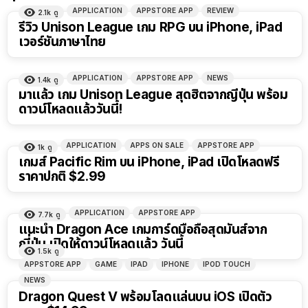
APPLICATION
APPSTORE APP
REVIEW
2.1k
ดู
รีวิว Unison League เกม RPG บน iPhone, iPad
เวอร์ชันภาษาไทย
APPLICATION
APPSTORE APP
NEWS
1.4k
ดู
มาแล้ว เกม Unison League สุดฮิตจากญี่ปุ่น พร้อม
ดาวน์โหลดแล้ววันนี้!
APPLICATION
APPS ON SALE
APPSTORE APP
1k
ดู
เกมส์ Pacific Rim บน iPhone, iPad เปิดโหลดฟรี
ราคาปกติ $2.99
APPLICATION
APPSTORE APP
7.7k
ดู
แนะนำ Dragon Ace เกมการ์ดมือถือสุดมันส์จาก
ญี่ปุ่น เปิดให้ดาวน์โหลดแล้ว วันนี้
1.5k
ดู
APPSTORE APP
GAME
IPAD
IPHONE
IPOD TOUCH
NEWS
Dragon Quest V พร้อมโลดแล่นบน iOS เปิดตัว