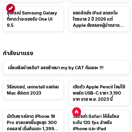
Luna ให้ผู้ใช้ฟรี
บาท
อุปกรณ์ Samsung Galaxy
ยอดจัดส่ง iPad ลดลงใน
ที่คาดว่าจะรองรับ One UI
ไตรมาส 2 ปี 2026 แต่
9.5
Apple ยังครองผู้นำตลาด
แท็บเล็ต
กำลังมาแรง
เบื่อเครือข่ายเดิม? ลองย้ายมา my by CAT กันเถอะ !!!
วิธีลบแอป, uninstall แอปบน
เปิดตัว Apple Pencil ใหม่ใช้
Mac อัปเดต 2023
พอร์ต USB-C ราคา 3,190
บาท ขาย พ.ย. 2023 นี้
นักวิเคราะห์คาด iPhone 18
วิธีตั้งค่า Safari ให้ลื่นไหล
Pro อาจแพงขึ้นสูงสุด 300
ระดับ 120 fps สำหรับ
ดอลลาร์ เริ่มต้นแตะ 1,399
iPhone และ iPad