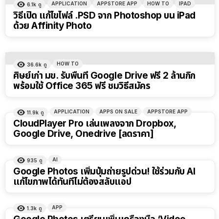
APPLICATION
APPSTORE APP
HOW TO
IPAD
6.1k
ดู
วิธีเปิด แก้ไขไฟล์ .PSD จาก Photoshop บน iPad
ด้วย Affinity Photo
HOW TO
36.6k
ดู
ศิษย์เก่า มข. รับพื้นที่ Google Drive ฟรี 2 ล้านกิก
พร้อมใช้ Office 365 ฟรี ชมวิธีสมัคร
APPLICATION
APPS ON SALE
APPSTORE APP
11.9k
ดู
CloudPlayer Pro เล่นเพลงจาก Dropbox,
Google Drive, Onedrive [ลดราคา]
AI
935
ดู
Google Photos เพิ่มปุ่มถ่ายรูปด่วน! ใช้ร่วมกับ AI
แก้ไขภาพได้ทันทีไม่ต้องสลับแอป
APP
1.3k
ดู