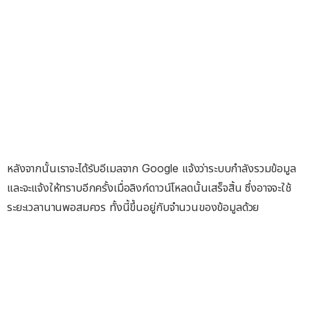
หลังจากนั้นเราจะได้รับอีเมลจาก Google แจ้งว่าระบบกำลังรวมข้อมูล
และจะแจ้งให้ทราบอีกครั้งเมื่อลิงก์ดาวน์โหลดนั้นเสร็จสิ้น ซึ่งอาจจะใช้
ระยะเวลานานพอสมควร ทั้งนี้ขึ้นอยู่กับจำนวนของข้อมูลด้วย