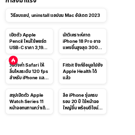
กำลังมาแรง
วิธีลบแอป, uninstall แอปบน Mac อัปเดต 2023
เปิดตัว Apple
นักวิเคราะห์คาด
Pencil ใหม่ใช้พอร์ต
iPhone 18 Pro อาจ
USB-C ราคา 3,190
แพงขึ้นสูงสุด 300
บาท ขาย พ.ย. 2023
ดอลลาร์ เริ่มต้นแตะ
นี้
1,399 ดอลลาร์
วิธีตั้งค่า Safari ให้
Fitbit ซิงก์ข้อมูลไปยัง
ลื่นไหลระดับ 120 fps
Apple Health ได้
สำหรับ iPhone และ
แล้ว
iPad
สรุปเปิดตัว Apple
ลือ iPhone รุ่นครบ
Watch Series 11
รอบ 20 ปี ใช้หน้าจอ
หน้าจอทนทานกว่าเดิม
ใหญ่ขึ้น พร้อมดีไซน์ไร้
2 เท่า เน้นฟีเจอร์
ขอบโค้งทั้งสี่ด้าน
สุขภาพ