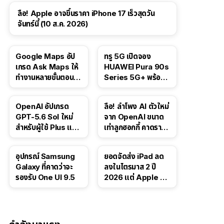
ลือ! Apple อาจขึ้นราคา iPhone 17 เร็วสุดวัน
จันทร์นี้ (10 ส.ค. 2026)
Google Maps อัป
ทรู 5G เปิดจอง
เกรด Ask Maps ให้
HUAWEI Pura 90s
ทำงานหลายขั้นตอนได้
Series 5G+ พร้อม
เช่น สั่งอาหาร,
ส่วนลดสูงสุด 19,400
ติดตามขนส่ง
บาท
OpenAI อัปเกรด
ลือ! ลำโพง AI ตัวใหม่
สาธารณะ
GPT-5.6 Sol ใหม่
จาก OpenAI ขนาด
สำหรับผู้ใช้ Plus และ
เท่าลูกฮอกกี้ คาดราคา
Pro และขยาย GPT-
เริ่มราว 10,000 บาท
5.6 Luna ให้ผู้ใช้ฟรี
อุปกรณ์ Samsung
ยอดจัดส่ง iPad ลด
Galaxy ที่คาดว่าจะ
ลงในไตรมาส 2 ปี
รองรับ One UI 9.5
2026 แต่ Apple ยัง
ครองผู้นำตลาด
แท็บเล็ต