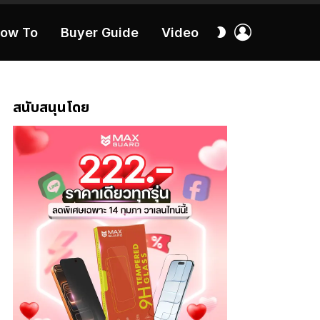
เข้า
สลับ
ow To
Buyer Guide
Video
สู่
ผิว
ระบบ
40:16
สนับสนุนโดย