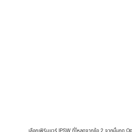
เลือกเฟิร์มแวร์ IPSW ที่โหลดจากข้อ 2 จากนั้นกด O