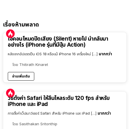
เรื่องห้ามพลาด
ไอคอนโหมดปิดเสียง (Silent) หายไป นำกลับมา
อย่างไร (iPhone รุ่นที่มีปุ่ม Action)
มากกว่า
หลังจากอัปเดตเป็น iOS 18 หรือแม้ iPhone 16 เครื่องใหม่ […]
โดย
Thitirath Kinaret
อ่านเพิ่มเติม
วิธีตั้งค่า Safari ให้ลื่นไหลระดับ 120 fps สำหรับ
iPhone และ iPad
มากกว่า
การตั้งค่าเว็ปเบาว์เซอร์ Safari สำหรับ iPhone และ iPad […]
โดย
Sasithakan Sritonthip