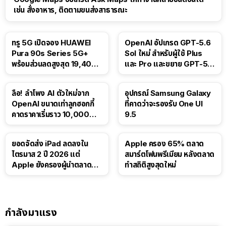
เช่น สั่งอาหาร, ติดตามขนส่งสาธารณะ
ทรู 5G เปิดจอง HUAWEI
OpenAI อัปเกรด GPT-5.6
Pura 90s Series 5G+
Sol ใหม่ สำหรับผู้ใช้ Plus
พร้อมส่วนลดสูงสุด 19,400
และ Pro และขยาย GPT-5.6
บาท
Luna ให้ผู้ใช้ฟรี
ลือ! ลำโพง AI ตัวใหม่จาก
อุปกรณ์ Samsung Galaxy
OpenAI ขนาดเท่าลูกฮอกกี้
ที่คาดว่าจะรองรับ One UI
คาดราคาเริ่มราว 10,000
9.5
บาท
ยอดจัดส่ง iPad ลดลงใน
Apple ครอง 65% ตลาด
ไตรมาส 2 ปี 2026 แต่
สมาร์ตโฟนพรีเมียม หลังตลาด
Apple ยังครองผู้นำตลาด
ทำสถิติสูงสุดใหม่
แท็บเล็ต
กำลังมาแรง