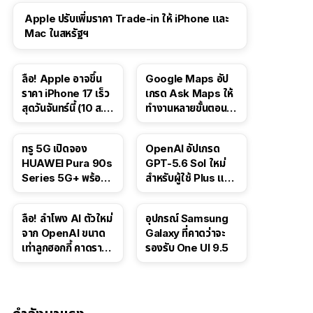
Apple ปรับเพิ่มราคา Trade-in ให้ iPhone และ
Mac ในสหรัฐฯ
ลือ! Apple อาจขึ้น
Google Maps อัป
ราคา iPhone 17 เร็ว
เกรด Ask Maps ให้
สุดวันจันทร์นี้ (10 ส.ค.
ทำงานหลายขั้นตอนได้
2026)
เช่น สั่งอาหาร,
ติดตามขนส่ง
ทรู 5G เปิดจอง
OpenAI อัปเกรด
สาธารณะ
HUAWEI Pura 90s
GPT-5.6 Sol ใหม่
Series 5G+ พร้อม
สำหรับผู้ใช้ Plus และ
ส่วนลดสูงสุด 19,400
Pro และขยาย GPT-
บาท
5.6 Luna ให้ผู้ใช้ฟรี
ลือ! ลำโพง AI ตัวใหม่
อุปกรณ์ Samsung
จาก OpenAI ขนาด
Galaxy ที่คาดว่าจะ
เท่าลูกฮอกกี้ คาดราคา
รองรับ One UI 9.5
เริ่มราว 10,000 บาท