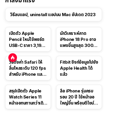
กำลังมาแรง
วิธีลบแอป, uninstall แอปบน Mac อัปเดต 2023
เปิดตัว Apple
นักวิเคราะห์คาด
Pencil ใหม่ใช้พอร์ต
iPhone 18 Pro อาจ
USB-C ราคา 3,190
แพงขึ้นสูงสุด 300
บาท ขาย พ.ย. 2023
ดอลลาร์ เริ่มต้นแตะ
นี้
1,399 ดอลลาร์
วิธีตั้งค่า Safari ให้
Fitbit ซิงก์ข้อมูลไปยัง
ลื่นไหลระดับ 120 fps
Apple Health ได้
สำหรับ iPhone และ
แล้ว
iPad
สรุปเปิดตัว Apple
ลือ iPhone รุ่นครบ
Watch Series 11
รอบ 20 ปี ใช้หน้าจอ
หน้าจอทนทานกว่าเดิม
ใหญ่ขึ้น พร้อมดีไซน์ไร้
2 เท่า เน้นฟีเจอร์
ขอบโค้งทั้งสี่ด้าน
สุขภาพ