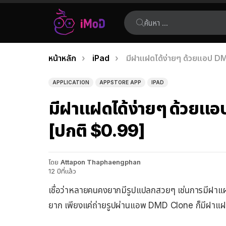
ค้นหา:
คุณอยู่ที่นี่:
หน้าหลัก
iPad
มีฝาแฝดได้ง่ายๆ ด้วยแอป DMD
เรื่อง
ล่าสุด
APPLICATION
APPSTORE APP
IPAD
มีฝาแฝดได้ง่ายๆ ด้วยแอป
[ปกติ $0.99]
โดย
Attapon Thaphaengphan
12 ปีที่แล้ว
เชื่อว่าหลายคนคงยากมีรูปแปลกสวยๆ เช่นการมีฝาแฝดจ
ยาก เพียงแค่ถ่ายรูปผ่านแอพ DMD Clone ก็มีฝาแฝ