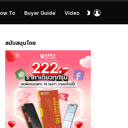
เข้า
สลับ
ow To
Buyer Guide
Video
สู่
ผิว
ระบบ
40:16
สนับสนุนโดย