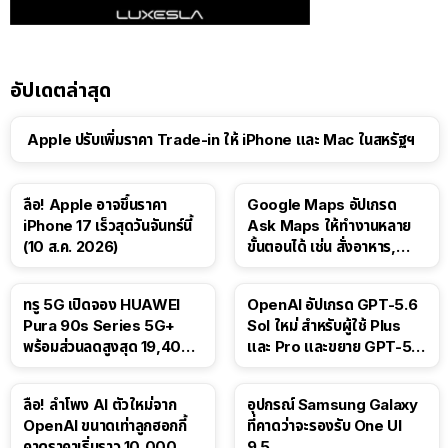
อัปเดตล่าสุด
Apple ปรับเพิ่มราคา Trade-in ให้ iPhone และ Mac ในสหรัฐฯ
ลือ! Apple อาจขึ้นราคา
Google Maps อัปเกรด
iPhone 17 เร็วสุดวันจันทร์นี้
Ask Maps ให้ทำงานหลาย
(10 ส.ค. 2026)
ขั้นตอนได้ เช่น สั่งอาหาร,
ติดตามขนส่งสาธารณะ
ทรู 5G เปิดจอง HUAWEI
OpenAI อัปเกรด GPT-5.6
Pura 90s Series 5G+
Sol ใหม่ สำหรับผู้ใช้ Plus
พร้อมส่วนลดสูงสุด 19,400
และ Pro และขยาย GPT-5.6
บาท
Luna ให้ผู้ใช้ฟรี
ลือ! ลำโพง AI ตัวใหม่จาก
อุปกรณ์ Samsung Galaxy
OpenAI ขนาดเท่าลูกฮอกกี้
ที่คาดว่าจะรองรับ One UI
คาดราคาเริ่มราว 10,000
9.5