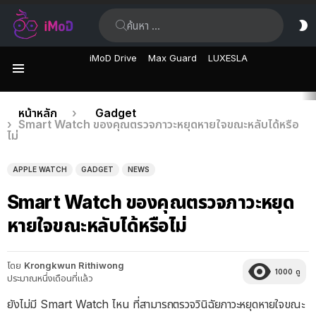
ค้นหา:
ส
ผิ
iMoD Drive
Max Guard
LUXESLA
เมนู
เรื่อง
คุณอยู่ที่นี่:
หน้าหลัก
Gadget
Smart Watch ของคุณตรวจภาวะหยุดหายใจขณะหลับได้หรือ
ล่าสุด
ไม่
APPLE WATCH
GADGET
NEWS
Smart Watch ของคุณตรวจภาวะหยุด
หายใจขณะหลับได้หรือไม่
โดย
Krongkwun Rithiwong
1000
ดู
ประมาณหนึ่งเดือนที่แล้ว
ยังไม่มี Smart Watch ไหน ที่สามารถตรวจวินิฉัยภาวะหยุดหายใจขณะ