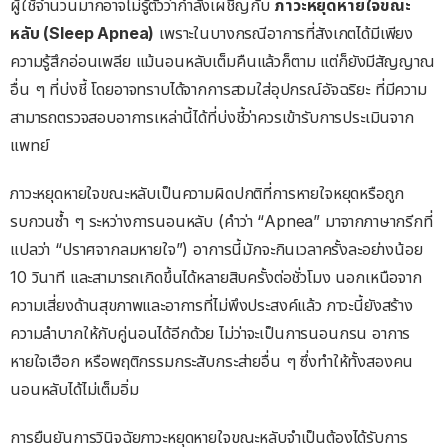
ผู้ใช้จำนวนมากอาจไม่รู้ตัวว่ากำลังเผชิญกับ
ภาวะหยุดหายใจขณะ
หลับ (Sleep Apnea)
เพราะในบางกรณีอาการที่สังเกตได้มีเพียง
ความรู้สึกอ่อนเพลีย แม้นอนหลับเต็มคืนแล้วก็ตาม แต่ก็ยังมีสัญญาณ
อื่น ๆ ที่บ่งชี้ โดยอาจทราบได้จากการสวมใส่อุปกรณ์อัจฉริยะ ที่มีความ
สามารถตรวจสอบอาการเหล่านี้ได้ที่บ่งชี้ว่าควรเข้ารับการประเมินจาก
แพทย์
ภาวะหยุดหายใจขณะหลับเป็นความผิดปกติที่การหายใจหยุดหรือถูก
รบกวนซ้ำ ๆ ระหว่างการนอนหลับ (คำว่า “Apnea” มาจากภาษากรีกที่
แปลว่า “ปราศจากลมหายใจ”) อาการนี้มักจะกินเวลาครั้งละอย่างน้อย
10 วินาที และสามารถเกิดขึ้นได้หลายสิบครั้งต่อชั่วโมง นอกเหนือจาก
ความเสี่ยงด้านสุขภาพและอาการที่ไม่พึงประสงค์แล้ว ภาวะนี้ยังสร้าง
ความลำบากให้กับคู่นอนได้อีกด้วย ไม่ว่าจะเป็นการนอนกรน อาการ
หายใจเฮือก หรือพฤติกรรมกระสับกระส่ายอื่น ๆ ซึ่งทำให้ทั้งสองคน
นอนหลับได้ไม่เต็มอิ่ม
การยืนยันการวินิจฉัยภาวะหยุดหายใจขณะหลับจำเป็นต้องได้รับการ