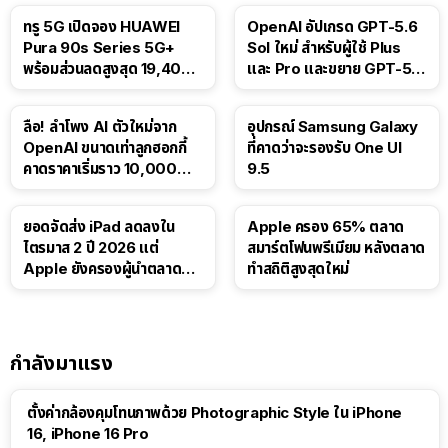
ทรู 5G เปิดจอง HUAWEI
OpenAI อัปเกรด GPT-5.6
Pura 90s Series 5G+
Sol ใหม่ สำหรับผู้ใช้ Plus
พร้อมส่วนลดสูงสุด 19,400
และ Pro และขยาย GPT-5.6
บาท
Luna ให้ผู้ใช้ฟรี
ลือ! ลำโพง AI ตัวใหม่จาก
อุปกรณ์ Samsung Galaxy
OpenAI ขนาดเท่าลูกฮอกกี้
ที่คาดว่าจะรองรับ One UI
คาดราคาเริ่มราว 10,000
9.5
บาท
ยอดจัดส่ง iPad ลดลงใน
Apple ครอง 65% ตลาด
ไตรมาส 2 ปี 2026 แต่
สมาร์ตโฟนพรีเมียม หลังตลาด
Apple ยังครองผู้นำตลาด
ทำสถิติสูงสุดใหม่
แท็บเล็ต
กำลังมาแรง
ตั้งค่ากล้องคุมโทนภาพด้วย Photographic Style ใน iPhone
16, iPhone 16 Pro