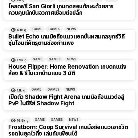
โหลดฟรี San Giorli เกมทดสอบทักษะด้วยการ
ควบคุมนักบินอวกาศเชื่อมต่อปลั๊ก
GAME
GAMES
NEWS
6.1k
ดู
Bullet Echo เกมมือถือแนวแอคชั่นผสมกลยุทธ์วิถี
ซุ่มโจมตีศัตรูตามช่องกำแพง
GAME
GAMES
NEWS
1.9k
ดู
House Flipper: Home Renovation เกมตกแต่ง
ห้อง & รีโนเวทบ้านแบบ 3 มิติ
GAME
GAMES
NEWS
1.1k
ดู
เปิดตัว Shadow Fight Arena เกมมือถือแนวต่อสู้
PvP ในซีรีส์ Shadow Fight
GAME
GAMES
NEWS
16.8k
ดู
Frostborn: Coop Survival เกมมือถือแนวเอาชีวิต
รอดในยุคไวกิ้ง เล่นกับเพื่อนได้