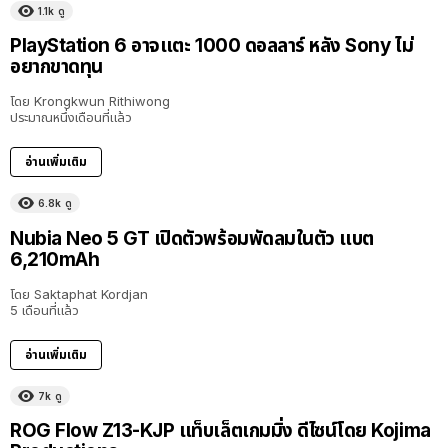
1.1k
ดู
PlayStation 6 อาจแตะ 1000 ดอลลาร์ หลัง Sony ไม่
อยากขาดทุน
โดย
Krongkwun Rithiwong
ประมาณหนึ่งเดือนที่แล้ว
อ่านเพิ่มเติม
6.8k
ดู
Nubia Neo 5 GT เปิดตัวพร้อมพัดลมในตัว แบต
6,210mAh
โดย
Saktaphat Kordjan
5 เดือนที่แล้ว
อ่านเพิ่มเติม
7k
ดู
ROG Flow Z13-KJP แท็บเล็ตเกมมิ่ง ดีไซน์โดย Kojima