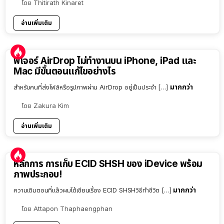
โดย
Thitirath Kinaret
อ่านเพิ่มเติม
ฟีเจอร์ AirDrop ไม่ทำงานบน iPhone, iPad และ
Mac มีขั้นตอนแก้ไขอย่างไร
มากกว่า
สำหรับคนที่ส่งไฟล์หรือรูปภาพผ่าน AirDrop อยู่เป็นประจำ […]
โดย
Zakura Kim
อ่านเพิ่มเติม
หลักการ การเก็บ ECID SHSH ของ iDevice พร้อม
ภาพประกอบ!
มากกว่า
ความเดิมตอนที่แล้วผมได้เขียนเรื่อง ECID SHSHวิธีทำชีวิต […]
โดย
Attapon Thaphaengphan