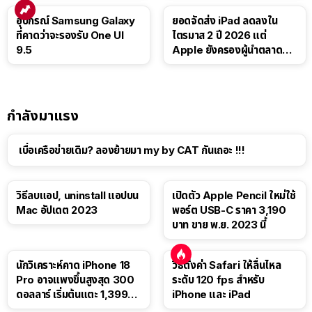
อุปกรณ์ Samsung Galaxy
ยอดจัดส่ง iPad ลดลงใน
ที่คาดว่าจะรองรับ One UI
ไตรมาส 2 ปี 2026 แต่
9.5
Apple ยังครองผู้นำตลาด
แท็บเล็ต
กำลังมาแรง
เบื่อเครือข่ายเดิม? ลองย้ายมา my by CAT กันเถอะ !!!
วิธีลบแอป, uninstall แอปบน
เปิดตัว Apple Pencil ใหม่ใช้
Mac อัปเดต 2023
พอร์ต USB-C ราคา 3,190
บาท ขาย พ.ย. 2023 นี้
นักวิเคราะห์คาด iPhone 18
วิธีตั้งค่า Safari ให้ลื่นไหล
Pro อาจแพงขึ้นสูงสุด 300
ระดับ 120 fps สำหรับ
ดอลลาร์ เริ่มต้นแตะ 1,399
iPhone และ iPad
ดอลลาร์