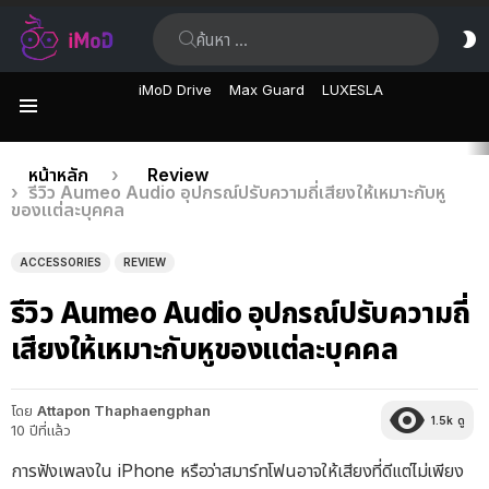
ค้นหา:
ส
ผิ
iMoD Drive
Max Guard
LUXESLA
เมนู
เรื่อง
คุณอยู่ที่นี่:
หน้าหลัก
Review
รีวิว Aumeo Audio อุปกรณ์ปรับความถี่เสียงให้เหมาะกับหู
ล่าสุด
ของแต่ละบุคคล
ACCESSORIES
REVIEW
รีวิว Aumeo Audio อุปกรณ์ปรับความถี่
เสียงให้เหมาะกับหูของแต่ละบุคคล
โดย
Attapon Thaphaengphan
1.5k
ดู
10 ปีที่แล้ว
การฟังเพลงใน iPhone หรือว่าสมาร์ทโฟนอาจให้เสียงที่ดีแต่ไม่เพียง