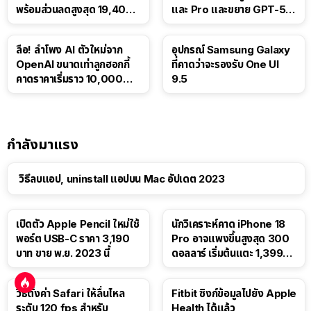
พร้อมส่วนลดสูงสุด 19,400
และ Pro และขยาย GPT-5.6
บาท
Luna ให้ผู้ใช้ฟรี
ลือ! ลำโพง AI ตัวใหม่จาก
อุปกรณ์ Samsung Galaxy
OpenAI ขนาดเท่าลูกฮอกกี้
ที่คาดว่าจะรองรับ One UI
คาดราคาเริ่มราว 10,000
9.5
บาท
กำลังมาแรง
วิธีลบแอป, uninstall แอปบน Mac อัปเดต 2023
เปิดตัว Apple Pencil ใหม่ใช้
นักวิเคราะห์คาด iPhone 18
พอร์ต USB-C ราคา 3,190
Pro อาจแพงขึ้นสูงสุด 300
บาท ขาย พ.ย. 2023 นี้
ดอลลาร์ เริ่มต้นแตะ 1,399
ดอลลาร์
วิธีตั้งค่า Safari ให้ลื่นไหล
Fitbit ซิงก์ข้อมูลไปยัง Apple
ระดับ 120 fps สำหรับ
Health ได้แล้ว