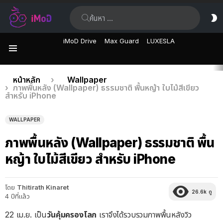
ค้นหา:
ส
ผิ
iMoD Drive
Max Guard
LUXESLA
เมนู
เรื่อง
คุณอยู่ที่นี่:
หน้าหลัก
Wallpaper
ภาพพื้นหลัง (Wallpaper) ธรรมชาติ พื้นหญ้า ใบไม้สีเขียว
ล่าสุด
สำหรับ iPhone
WALLPAPER
ภาพพื้นหลัง (Wallpaper) ธรรมชาติ พื้น
หญ้า ใบไม้สีเขียว สำหรับ iPhone
โดย
Thitirath Kinaret
26.6k
ดู
4 ปีที่แล้ว
22 เม.ย. เป็น
วันคุ้มครองโลก
เราจึงได้รวบรวมภาพพื้นหลังวิว