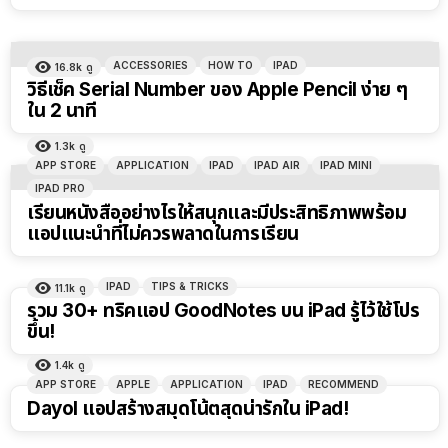
ACCESSORIES
HOW TO
IPAD
16.8k
ดู
วิธีเช็ค Serial Number ของ Apple Pencil ง่าย ๆ
ใน 2 นาที
1.3k
ดู
APP STORE
APPLICATION
IPAD
IPAD AIR
IPAD MINI
IPAD PRO
เรียนหนังสืออย่างไรให้สนุกและมีประสิทธิภาพพร้อม
แอปแนะนำที่ไม่ควรพลาดในการเรียน
IPAD
TIPS & TRICKS
11.1k
ดู
รวม 30+ ทริคแอป GoodNotes บน iPad รู้ไว้ใช้โปร
ขึ้น!
1.4k
ดู
APP STORE
APPLE
APPLICATION
IPAD
RECOMMEND
Dayol แอปสร้างสมุดโน้ตสุดน่ารักใน iPad!