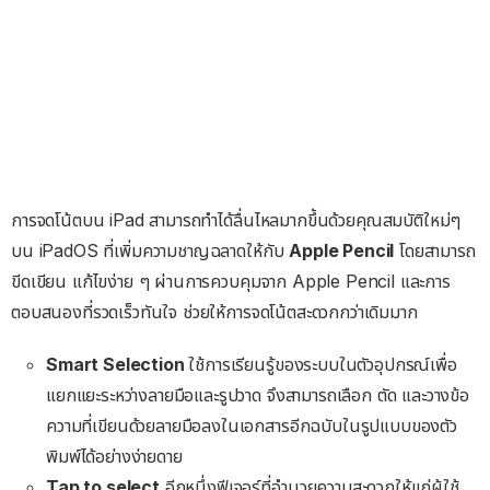
การจดโน้ตบน iPad สามารถทำได้ลื่
นไหลมากขึ้นด้วยคุณสมบัติใหม่ๆ
บน iPadOS ที่เพิ่
มความชาญฉลาดให้กับ
Apple Pencil
โดยสามารถ
ขีดเขียน แก้ไขง่าย ๆ ผ่านการควบคุมจาก
Apple Pencil และการ
ตอบสนองที่รวดเร็
วทันใจ ช่วยให้การจดโน้
ตสะดวกกว่าเดิมมาก
Smart Selection
ใช้การเรียนรู้ของระบบในตัวอุปกรณ์เพื่อ
แยกแยะระหว่างลายมือและรูปวาด จึงสามารถเลือก ตัด และวางข้อ
ความที่เขียนด้วยลายมือลงในเอกสารอีกฉบับในรูปแบบของตัว
พิมพ์ได้อย่างง่ายดาย
Tap to select
อีกหนึ่งฟีเจอร์ที่อำนวยความสะดวกให้แก่ผู้ใช้