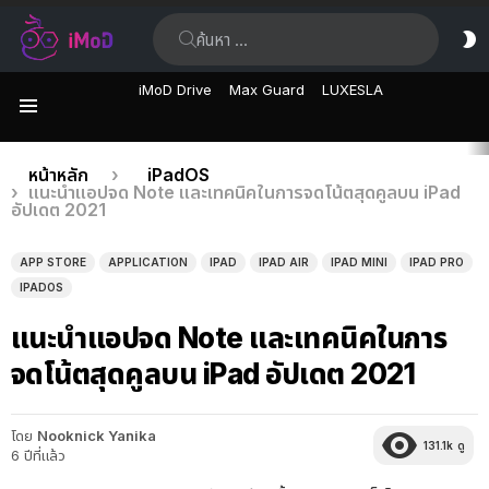
ค้นหา:
ส
ผิ
iMoD Drive
Max Guard
LUXESLA
เมนู
เรื่อง
คุณอยู่ที่นี่:
หน้าหลัก
iPadOS
แนะนำแอปจด Note และเทคนิคในการจดโน้ตสุดคูลบน iPad
ล่าสุด
อัปเดต 2021
APP STORE
APPLICATION
IPAD
IPAD AIR
IPAD MINI
IPAD PRO
IPADOS
แนะนำแอปจด Note และเทคนิคในการ
จดโน้ตสุดคูลบน iPad อัปเดต 2021
โดย
Nooknick Yanika
131.1k
ดู
6 ปีที่แล้ว