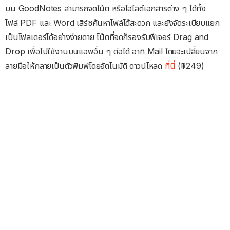
บน GoodNotes สามารถจดโน้ต หรือไฮไลต์เอกสารต่าง ๆ ได้ทั้ง
ไฟล์ PDF และ Word เสิร์ชค้นหาไฟล์ได้สะดวก และยังจัดระเบียบแยก
เป็นโฟลเดอร์ได้อย่างง่ายดาย โน้ตที่จดก็รองรับฟีเจอร์ Drag and
Drop เพื่อไปใช้งานบนแอพอื่น ๆ ต่อได้ อาทิ Mail โดยจะเปลี่ยนจาก
ลายมือให้กลายเป็นตัวพิมพ์โดยอัตโนมัติ ดาวน์โหลด
ที่นี่
(฿249)