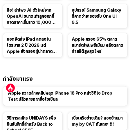
ลือ! ลำโพง AI ตัวใหม่จาก
อุปกรณ์ Samsung Galaxy
OpenAI ขนาดเท่าลูกฮอกกี้
ที่คาดว่าจะรองรับ One UI
คาดราคาเริ่มราว 10,000
9.5
บาท
ยอดจัดส่ง iPad ลดลงใน
Apple ครอง 65% ตลาด
ไตรมาส 2 ปี 2026 แต่
สมาร์ตโฟนพรีเมียม หลังตลาด
Apple ยังครองผู้นำตลาด
ทำสถิติสูงสุดใหม่
แท็บเล็ต
กำลังมาแรง
Apple กวาดล้างคลิปหลุด iPhone 18 Pro หลังวิดีโอ Drop
Test ปลิวหายจากสื่อโซเชียล
วิธีการสมัคร UNiDAYS เพื่อ
เบื่อเครือข่ายเดิม? ลองย้ายมา
ยืนยันสิทธิ์สำหรับ Back to
my by CAT กันเถอะ !!!