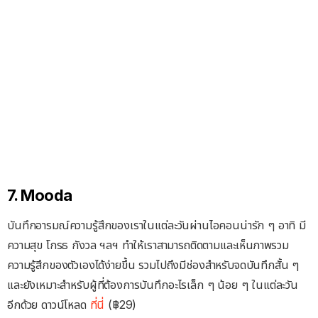
7. Mooda
บันทึกอารมณ์ความรู้สึกของเราในแต่ละวันผ่านไอคอนน่ารัก ๆ อาทิ มี
ความสุข โกรธ กังวล ฯลฯ ทำให้เราสามารถติดตามและเห็นภาพรวม
ความรู้สึกของตัวเองได้ง่ายขึ้น รวมไปถึงมีช่องสำหรับจดบันทึกสั้น ๆ
และยังเหมาะสำหรับผู้ที่ต้องการบันทึกอะไรเล็ก ๆ น้อย ๆ ในแต่ละวัน
อีกด้วย ดาวน์โหลด
ที่นี่
(฿29)