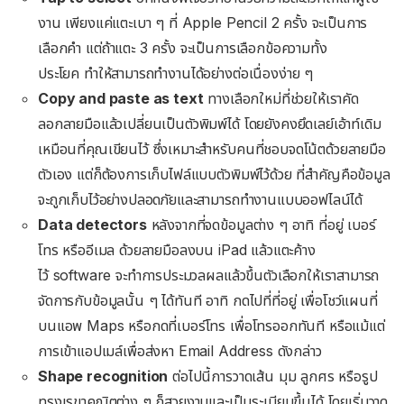
งาน เพียงแค่แตะเบา ๆ ที่ Apple Pencil 2 ครั้ง จะเป็นการ
เลือกคำ แต่ถ้าแตะ 3 ครั้ง จะเป็นการเลือกข้อความทั้ง
ประโยค ทำให้สามารถทำงานได้อย่างต่อเนื่องง่าย ๆ
Copy and paste as text
ทางเลือกใหม่ที่ช่วยให้เราคัด
ลอกลายมือแล้วเปลี่ยนเป็นตัวพิมพ์ได้ โดยยังคงยึดเลย์เอ้าท์เดิม
เหมือนที่คุณเขียนไว้ ซึ่งเหมาะสำหรับคนที่ชอบจดโน้ตด้วยลายมือ
ตัวเอง แต่ก็ต้องการเก็บไฟล์แบบตัวพิมพ์ไว้ด้วย ที่สำคัญคือข้อมูล
จะถูกเก็บไว้อย่างปลอดภัยและสามารถทำงานแบบออฟไลน์ได้
Data detectors
หลังจากที่จดข้อมูลต่าง ๆ อาทิ ที่อยู่ เบอร์
โทร หรืออีเมล ด้วยลายมือลงบน iPad แล้วแตะค้าง
ไว้ software จะทำการประมวลผลแล้วขึ้นตัวเลือกให้เราสามารถ
จัดการกับข้อมูลนั้น ๆ ได้ทันที อาทิ กดไปที่ที่อยู่ เพื่อโชว์แผนที่
บนแอพ Maps หรือกดที่เบอร์โทร เพื่อโทรออกทันที หรือแม้แต่
การเข้าแอปเมล์เพื่อส่งหา Email Address ดังกล่าว
Shape recognition
ต่อไปนี้การวาดเส้น มุม ลูกศร หรือรูป
ทรงเรขาคณิตต่าง ๆ ก็สวยงามและเป็นระเบียบขึ้นได้ โดยเริ่มวาด